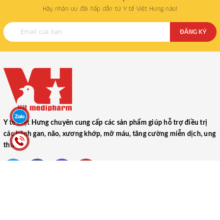
Hãy nhận ưu đãi hấp dẫn từ Y tế Việt Hưng nào!
ĐĂNG KÝ
Y tế Việt Hưng chuyên cung cấp các sản phẩm giúp hỗ trợ điều trị
các bệnh gan, não, xương khớp, mỡ máu, tăng cường miễn dịch, ung
thư
CÔNG TY TNHH THƯƠNG MẠI DƯỢC PHẨM Y TẾ VIỆT HƯNG
(VIET HUNG MEDICAL PHARMACEUTICAL TRADING COMPANY
LIMITED)