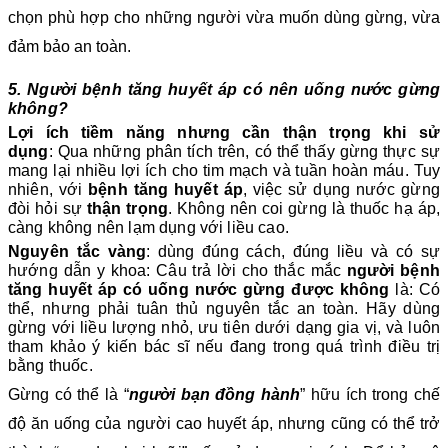
chọn phù hợp cho những người vừa muốn dùng gừng, vừa
đảm bảo an toàn.
5. Người bệnh tăng huyết áp có nên uống nước gừng
không?
Lợi ích tiềm năng nhưng cần thận trọng khi sử
dụng
: Qua những phân tích trên, có thể thấy gừng thực sự
mang lại nhiều lợi ích cho tim mạch và tuần hoàn máu. Tuy
nhiên, với
bệnh tăng huyết áp
, việc sử dụng nước gừng
đòi hỏi sự
thận trọng
. Không nên coi gừng là thuốc hạ áp,
càng không nên lạm dụng với liều cao.
Nguyên tắc vàng
: dùng đúng cách, đúng liều và có sự
hướng dẫn y khoa: Câu trả lời cho thắc mắc
người bệnh
tăng huyết áp có uống nước gừng được không
là: Có
thể, nhưng phải tuân thủ nguyên tắc an toàn. Hãy dùng
gừng với liều lượng nhỏ, ưu tiên dưới dạng gia vị, và luôn
tham khảo ý kiến bác sĩ nếu đang trong quá trình điều trị
bằng thuốc.
Gừng có thể là “
người bạn đồng hành
” hữu ích trong chế
độ ăn uống của người cao huyết áp, nhưng cũng có thể trở