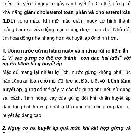
thiện các yếu tố nguy cơ gây cao huyết áp. Cụ thể, gừng có
khả năng
giảm cholesterol toàn phần và cholesterol xấu
(LDL)
trong máu. Khi mỡ máu giảm, nguy cơ hình thành
mảng bám xơ vữa động mạch cũng được hạn chế. Nhờ đó,
tim hoạt động nhẹ nhàng hơn và huyết áp ổn định hơn.
II. Uống nước gừng hàng ngày và những rủi ro tiềm ẩn
1. Vì sao gừng có thể trở thành “con dao hai lưỡi” với
người bệnh tăng huyết áp
Mặc dù mang lại nhiều lợi ích, nước gừng không phải lúc
nào cũng an toàn cho mọi đối tượng. Đặc biệt với
bệnh tăng
huyết áp
, gừng có thể gây ra các tác dụng phụ nếu sử dụng
sai cách. Tính nóng, cay của gừng đôi khi khiến huyết áp
dao động bất thường, nhất là khi uống một cốc gừng đặc lúc
huyết áp đang cao.
2. Nguy cơ hạ huyết áp quá mức khi kết hợp gừng và