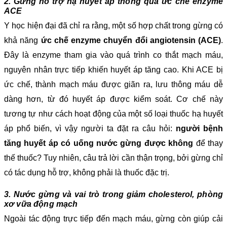
2. Gừng hỗ trợ hạ huyết áp thông qua ức chế enzyme
ACE
Y học hiện đại đã chỉ ra rằng, một số hợp chất trong gừng có
khả năng
ức chế enzyme chuyển đổi angiotensin (ACE)
.
Đây là enzyme tham gia vào quá trình co thắt mạch máu,
nguyên nhân trực tiếp khiến huyết áp tăng cao. Khi ACE bị
ức chế, thành mạch máu được giãn ra, lưu thông máu dễ
dàng hơn, từ đó huyết áp được kiểm soát. Cơ chế này
tương tự như cách hoạt động của một số loại thuốc hạ huyết
áp phổ biến, vì vậy người ta đặt ra câu hỏi:
người bệnh
tăng huyết áp có uống nước gừng được không
để thay
thế thuốc? Tuy nhiên, câu trả lời cần thận trọng, bởi gừng chỉ
có tác dụng hỗ trợ, không phải là thuốc đặc trị.
3. Nước gừng và vai trò trong giảm cholesterol, phòng
xơ vữa động mạch
Ngoài tác động trực tiếp đến mạch máu, gừng còn giúp cải