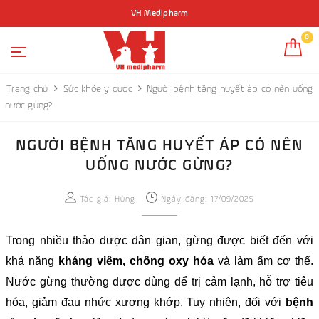
VH Medipharm
0
Trang chủ
Sức khỏe y dược
Người bệnh tăng huyết áp có nên uống
nước gừng?
NGƯỜI BỆNH TĂNG HUYẾT ÁP CÓ NÊN
UỐNG NƯỚC GỪNG?
Tác giả:
Hùng
Ngày đăng: 17/09/2025
Trong nhiều thảo dược dân gian, gừng được biết đến với
khả năng
kháng viêm, chống oxy hóa
và làm ấm cơ thể.
Nước gừng thường được dùng để trị cảm lạnh, hỗ trợ tiêu
hóa, giảm đau nhức xương khớp. Tuy nhiên, đối với
bệnh