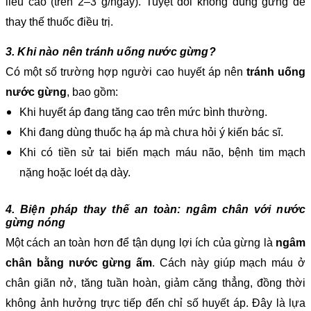
liều cao (trên 2–3 g/ngày). Tuyệt đối không dùng gừng để
thay thế thuốc điều trị.
3. Khi nào nên tránh uống nước gừng?
Có một số trường hợp người cao huyết áp nên
tránh uống
nước gừng
, bao gồm:
Khi huyết áp đang tăng cao trên mức bình thường.
Khi đang dùng thuốc hạ áp mà chưa hỏi ý kiến bác sĩ.
Khi có tiền sử tai biến mạch máu não, bệnh tim mạch
nặng hoặc loét dạ dày.
4. Biện pháp thay thế an toàn: ngâm chân với nước
gừng nóng
Một cách an toàn hơn để tận dụng lợi ích của gừng là
ngâm
chân bằng nước gừng ấm
. Cách này giúp mạch máu ở
chân giãn nở, tăng tuần hoàn, giảm căng thẳng, đồng thời
không ảnh hưởng trực tiếp đến chỉ số huyết áp. Đây là lựa