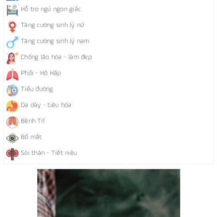
Hỗ trợ ngủ ngon giấc
Tăng cường sinh lý nữ
Tăng cường sinh lý nam
Chống lão hóa - làm đẹp
Phổi - Hô Hấp
Tiểu đường
Dạ dày - tiêu hóa
Bệnh Trĩ
Bổ mắt
Sỏi thận - Tiết niệu