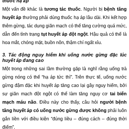
thuốc hạ áp
Một vấn đề khác là
tương tác thuốc
. Người bị
bệnh tăng
huyết áp
thường phải dùng thuốc hạ áp lâu dài. Khi kết hợp
thêm gừng, tác dụng giãn mạch có thể tăng cường quá mức,
dẫn đến tình trạng
tụt huyết áp đột ngột
. Hậu quả có thể là
hoa mắt, chóng mặt, buồn nôn, thậm chí ngất xỉu.
3. Tác động nguy hiểm khi uống nước gừng đặc lúc
huyết áp đang cao
Một trong những sai lầm thường gặp là nghĩ rằng uống trà
gừng nóng có thể “hạ áp tức thì”. Trên thực tế, uống nước
gừng đậm đặc khi huyết áp tăng cao lại gây nguy hiểm, bởi
sự giãn mạch đột ngột có thể làm tăng nguy cơ
tai biến
mạch máu não
. Điều này cho thấy, câu hỏi
người bệnh
tăng huyết áp có uống nước gừng được không
phải luôn
gắn liền với điều kiện “đúng liều – đúng cách – đúng thời
điểm”.