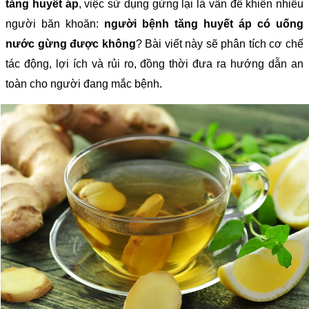
tăng huyết áp
, việc sử dụng gừng lại là vấn đề khiến nhiều
người băn khoăn:
người bệnh tăng huyết áp có uống
nước gừng được không
? Bài viết này sẽ phân tích cơ chế
tác động, lợi ích và rủi ro, đồng thời đưa ra hướng dẫn an
toàn cho người đang mắc bệnh.