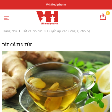
VH Medipharm
0
Trang chủ
Tất cả tin tức
Huyết áp cao uống gì cho hạ
TẤT CẢ TIN TỨC