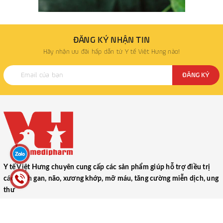
ĐĂNG KÝ NHẬN TIN
Hãy nhận ưu đãi hấp dẫn từ Y tế Việt Hưng nào!
ĐĂNG KÝ
Y tế Việt Hưng chuyên cung cấp các sản phẩm giúp hỗ trợ điều trị
các bệnh gan, não, xương khớp, mỡ máu, tăng cường miễn dịch, ung
thư