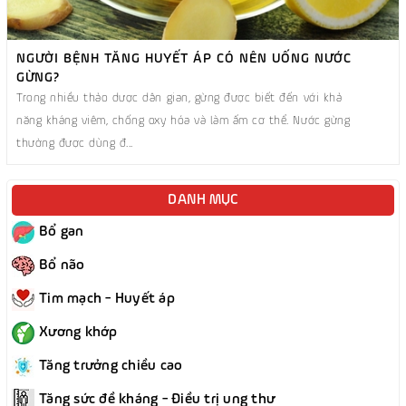
NGƯỜI BỆNH TĂNG HUYẾT ÁP CÓ NÊN UỐNG NƯỚC
GỪNG?
Trong nhiều thảo dược dân gian, gừng được biết đến với khả
năng kháng viêm, chống oxy hóa và làm ấm cơ thể. Nước gừng
thường được dùng đ...
DANH MỤC
Bổ gan
Bổ não
Tim mạch - Huyết áp
Xương khớp
Tăng trưởng chiều cao
Tăng sức đề kháng - Điều trị ung thư