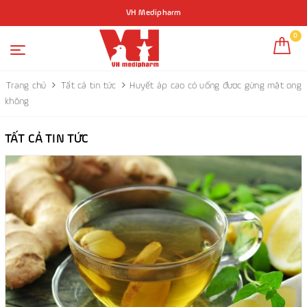
VH Medipharm
0
Trang chủ
Tất cả tin tức
Huyết áp cao có uống được gừng mật ong
không
TẤT CẢ TIN TỨC