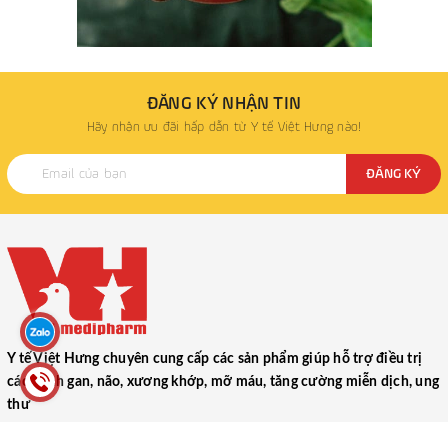
ĐĂNG KÝ NHẬN TIN
Hãy nhận ưu đãi hấp dẫn từ Y tế Việt Hưng nào!
ĐĂNG KÝ
Y tế Việt Hưng chuyên cung cấp các sản phẩm giúp hỗ trợ điều trị
các bệnh gan, não, xương khớp, mỡ máu, tăng cường miễn dịch, ung
thư