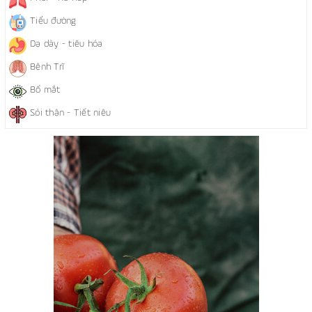
Tiểu đường
Dạ dày - tiêu hóa
Bệnh Trĩ
Bổ mắt
Sỏi thận - Tiết niệu