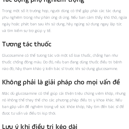
Tác dụng phụ nghiêm trọng
Trong một số ít trường hợp, người dùng có thể gặp phải các tác dụng
phụ nghiêm trọng như phản ứng dị ứng. Nếu bạn cảm thấy khó thở, ngứa
ngáy hoặc phát ban sau khi sử dụng, hãy ngừng sử dụng ngay lập tức
và tìm kiếm sự trợ giúp y tế.
Tương tác thuốc
Glucosamine có thể tương tác với một số loại thuốc, chẳng hạn như
thuốc chống đông máu. Do đó, nếu bạn đang dùng thuốc điều trị bệnh
nào đó, hãy tham khảo ý kiến bác sĩ trước khi sử dụng glucosamine.
Không phải là giải pháp cho mọi vấn đề
Mặc dù glucosamine có thể giúp cải thiện triệu chứng viêm khớp, nhưng
nó không thể thay thế cho các phương pháp điều trị y khoa khác. Nếu
bạn gặp vấn đề nghiêm trọng về sức khỏe khớp, hãy tìm đến bác sĩ để
được tư vấn và điều trị kịp thời.
Lưu ý khi điều trị kéo dài