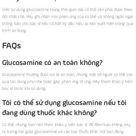
Việc sử dụng glucosamine trong thời gian dài có thể cần phải được theo
dõi chặt chẽ. Hãy ghi nhận mọi phản ứng của cơ thể và không ngần ngại
thông báo cho bác sĩ nếu có bất kỳ dấu hiệu lạ nào xuất hiện trong quá
trình sử dụng.
FAQs
Glucosamine có an toàn không?
Glucosamine thường được coi là an toàn, nhưng một số người có thể trải
qua tác dụng phụ nhẹ hoặc gặp phản ứng dị ứng. Hãy tham khảo ý kiến
bác sĩ trước khi sử dụng.
Tôi có thể sử dụng glucosamine nếu tôi
đang dùng thuốc khác không?
Có thể, nhưng bạn nên tham khảo ý kiến bác sĩ để đảm bảo không xảy
ra tương tác giữa glucosamine và các loại thuốc khác mà bạn đang