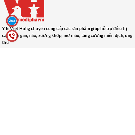
Y tế Việt Hưng chuyên cung cấp các sản phẩm giúp hỗ trợ điều trị
các bệnh gan, não, xương khớp, mỡ máu, tăng cường miễn dịch, ung
thư
CÔNG TY TNHH THƯƠNG MẠI DƯỢC PHẨM Y TẾ VIỆT HƯNG
(VIET HUNG MEDICAL PHARMACEUTICAL TRADING COMPANY
LIMITED)
52 Ngõ 1, Tập thể Trung Đoàn 17, Xã Ngũ Hiệp, Huyện Thanh Trì,
Thành phố Hà Nội
0866.106.088
yteviethung2022@gmail.com
MST: 0102000489