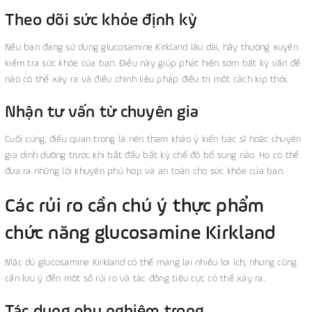
Theo dõi sức khỏe định kỳ
Nếu bạn đang sử dụng glucosamine Kirkland lâu dài, hãy thường xuyên
kiểm tra sức khỏe của bạn. Điều này giúp phát hiện sớm bất kỳ vấn đề
nào có thể xảy ra và điều chỉnh liệu pháp điều trị một cách kịp thời.
Nhận tư vấn từ chuyên gia
Cuối cùng, điều quan trọng là nên tham khảo ý kiến bác sĩ hoặc chuyên
gia dinh dưỡng trước khi bắt đầu bất kỳ chế độ bổ sung nào. Họ có thể
đưa ra những lời khuyên phù hợp và an toàn cho sức khỏe của bạn.
Các rủi ro cần chú ý thực phẩm
chức năng glucosamine Kirkland
Mặc dù glucosamine Kirkland có thể mang lại nhiều lợi ích, nhưng cũng
cần lưu ý đến một số rủi ro và tác động tiêu cực có thể xảy ra.