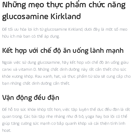
Những mẹo thực phẩm chức năng
glucosamine Kirkland
Để tối ưu hóa lợi ích từ glucosamine Kirkland, dưới đây là một số mẹo
hữu ích mà bạn có thể áp dụng.
Kết hợp với chế độ ăn uống lành mạnh
Ngoài việc sử dụng glucosamine, hãy kết hợp với chế độ ăn uống giàu
canxi và vitamin D. Những chất dinh dưỡng này rất cần thiết cho sức
khỏe xương khớp. Rau xanh, hạt, và thực phẩm từ sữa sẽ cung cấp cho
bạn những chất dinh dưỡng cần thiết.
Vận động đều đặn
Để hỗ trợ sức khỏe khớp tốt hơn, việc tập luyện thể dục đều đặn là rất
quan trọng. Các bài tập nhẹ nhàng như đi bộ, yoga hay bơi lội có thể
giúp tăng cường sức mạnh cơ bắp quanh khớp và cải thiện tính linh
hoạt.