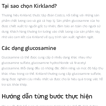
Tại sao chọn Kirkland?
Thương hiệu Kirkland, thuộc tập đoàn Costco, nổi tiếng với những sản
phẩm chất lượng cao và giá cả hợp lý. Sản phẩm glucosamine của họ
được chiết xuất từ nguồn gốc tự nhiên, đảm bảo an toàn cho người sử
dụng. Khách hàng thường tin tưởng vào chất lượng của sản phẩm này
nhờ vào cam kết của Kirkland về quy trình sản xuất nghiêm ngặt.
Các dạng glucosamine
Glucosamine có thể được cung cấp ở nhiều dạng khác nhau như
glucosamine sulfate, glucosamine hydrochloride và N-acetyl
glucosamine. Mỗi dạng đều có những đặc điểm riêng và mức độ hấp thụ
khác nhau trong cơ thể. Kirkland thường cung cấp glucosamine sulfate,
dạng được nghiên cứu nhiều nhất và được cho là hiệu quả trong việc hỗ
trợ sức khỏe khớp.
Hướng dẫn từng bước thực hiện