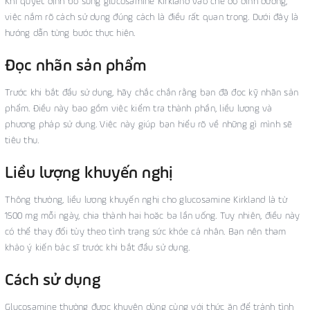
Khi quyết định bổ sung glucosamine Kirkland vào chế độ dinh dưỡng,
việc nắm rõ cách sử dụng đúng cách là điều rất quan trọng. Dưới đây là
hướng dẫn từng bước thực hiện.
Đọc nhãn sản phẩm
Trước khi bắt đầu sử dụng, hãy chắc chắn rằng bạn đã đọc kỹ nhãn sản
phẩm. Điều này bao gồm việc kiểm tra thành phần, liều lượng và
phương pháp sử dụng. Việc này giúp bạn hiểu rõ về những gì mình sẽ
tiêu thụ.
Liều lượng khuyến nghị
Thông thường, liều lượng khuyến nghị cho glucosamine Kirkland là từ
1500 mg mỗi ngày, chia thành hai hoặc ba lần uống. Tuy nhiên, điều này
có thể thay đổi tùy theo tình trạng sức khỏe cá nhân. Bạn nên tham
khảo ý kiến bác sĩ trước khi bắt đầu sử dụng.
Cách sử dụng
Glucosamine thường được khuyên dùng cùng với thức ăn để tránh tình