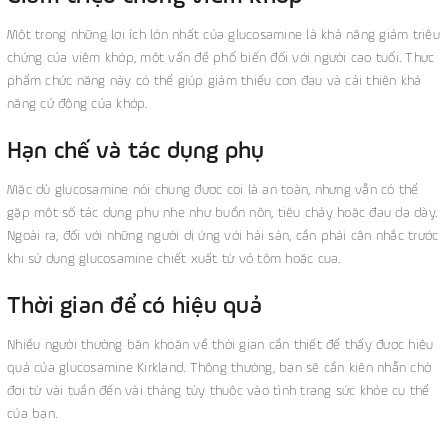
Một trong những lợi ích lớn nhất của glucosamine là khả năng giảm triệu
chứng của viêm khớp, một vấn đề phổ biến đối với người cao tuổi. Thực
phẩm chức năng này có thể giúp giảm thiểu cơn đau và cải thiện khả
năng cử động của khớp.
Hạn chế và tác dụng phụ
Mặc dù glucosamine nói chung được coi là an toàn, nhưng vẫn có thể
gặp một số tác dụng phụ nhẹ như buồn nôn, tiêu chảy hoặc đau dạ dày.
Ngoài ra, đối với những người dị ứng với hải sản, cần phải cân nhắc trước
khi sử dụng glucosamine chiết xuất từ vỏ tôm hoặc cua.
Thời gian để có hiệu quả
Nhiều người thường băn khoăn về thời gian cần thiết để thấy được hiệu
quả của glucosamine Kirkland. Thông thường, bạn sẽ cần kiên nhẫn chờ
đợi từ vài tuần đến vài tháng tùy thuộc vào tình trạng sức khỏe cụ thể
của bạn.