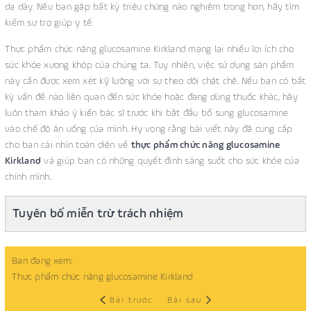
dạ dày. Nếu bạn gặp bất kỳ triệu chứng nào nghiêm trọng hơn, hãy tìm
kiếm sự trợ giúp y tế.
Thực phẩm chức năng glucosamine Kirkland mang lại nhiều lợi ích cho
sức khỏe xương khớp của chúng ta. Tuy nhiên, việc sử dụng sản phẩm
này cần được xem xét kỹ lưỡng với sự theo dõi chặt chẽ. Nếu bạn có bất
kỳ vấn đề nào liên quan đến sức khỏe hoặc đang dùng thuốc khác, hãy
luôn tham khảo ý kiến bác sĩ trước khi bắt đầu bổ sung glucosamine
vào chế độ ăn uống của mình. Hy vọng rằng bài viết này đã cung cấp
cho bạn cái nhìn toàn diện về
thực phẩm chức năng glucosamine
Kirkland
và giúp bạn có những quyết định sáng suốt cho sức khỏe của
chính mình.
Tuyên bố miễn trừ trách nhiệm
Bạn đang xem:
Thực phẩm chức năng glucosamine Kirkland
Bài trước
Bài sau