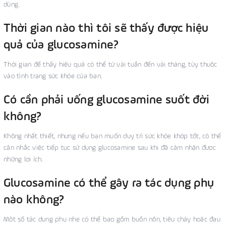
dùng.
Thời gian nào thì tôi sẽ thấy được hiệu
quả của glucosamine?
Thời gian để thấy hiệu quả có thể từ vài tuần đến vài tháng, tùy thuộc
vào tình trạng sức khỏe của bạn.
Có cần phải uống glucosamine suốt đời
không?
Không nhất thiết, nhưng nếu bạn muốn duy trì sức khỏe khớp tốt, có thể
cân nhắc việc tiếp tục sử dụng glucosamine sau khi đã cảm nhận được
những lợi ích.
Glucosamine có thể gây ra tác dụng phụ
nào không?
Một số tác dụng phụ nhẹ có thể bao gồm buồn nôn, tiêu chảy hoặc đau