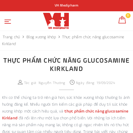
VH Medipharm
0
Trang chủ
Blog xương khớp
Thực phẩm chức năng glucosamine
Kirkland
THỰC PHẨM CHỨC NĂNG GLUCOSAMINE
KIRKLAND
Tác giả:
Nguyễn Thường
Ngày đăng: 19/09/2024
Khi cơ thể chúng ta trở nên già hơn, sức khỏe xương khớp thường bị ảnh
hưởng đáng kể. Nhiều người tìm kiếm các giải pháp để duy trì sức khỏe
xương khớp một cách hiệu quả, và
thực phẩm chức năng glucosamine
Kirkland
đã nổi lên như một lựa chọn phổ biến. Với những lợi ích tiềm
năng mà sản phẩm này mang lại, không có gì ngạc nhiên khi nó thu hút
được sự quan tâm của nhiều người tiêu dùng. Trong bài viết này, chúng