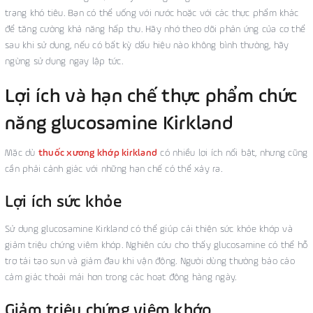
trạng khó tiêu. Bạn có thể uống với nước hoặc với các thực phẩm khác
để tăng cường khả năng hấp thụ. Hãy nhớ theo dõi phản ứng của cơ thể
sau khi sử dụng, nếu có bất kỳ dấu hiệu nào không bình thường, hãy
ngừng sử dụng ngay lập tức.
Lợi ích và hạn chế thực phẩm chức
năng glucosamine Kirkland
Mặc dù
thuốc xương khớp kirkland
có nhiều lợi ích nổi bật, nhưng cũng
cần phải cảnh giác với những hạn chế có thể xảy ra.
Lợi ích sức khỏe
Sử dụng glucosamine Kirkland có thể giúp cải thiện sức khỏe khớp và
giảm triệu chứng viêm khớp. Nghiên cứu cho thấy glucosamine có thể hỗ
trợ tái tạo sụn và giảm đau khi vận động. Người dùng thường báo cáo
cảm giác thoải mái hơn trong các hoạt động hàng ngày.
Giảm triệu chứng viêm khớp