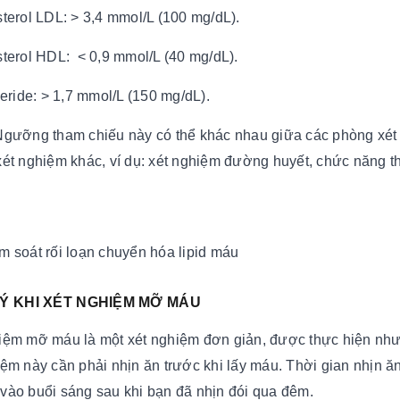
sterol LDL: > 3,4 mmol/L (100 mg/dL).
sterol HDL: < 0,9 mmol/L (40 mg/dL).
ceride: > 1,7 mmol/L (150 mg/dL).
Ngưỡng tham chiếu này có thể khác nhau giữa các phòng xét n
xét nghiệm khác, ví dụ: xét nghiệm đường huyết, chức năng t
m soát rối loạn chuyển hóa lipid máu
 Ý KHI XÉT NGHIỆM MỠ MÁU
iệm mỡ máu là một xét nghiệm đơn giản, được thực hiện như
ệm này cần phải nhịn ăn trước khi lấy máu. Thời gian nhịn ăn t
vào buổi sáng sau khi bạn đã nhịn đói qua đêm.