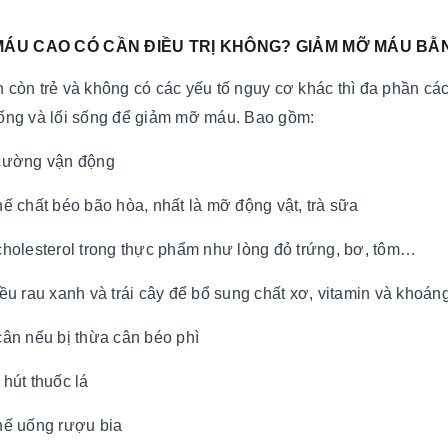
 MÁU CAO CÓ CẦN ĐIỀU TRỊ KHÔNG? GIẢM MỠ MÁU B
 còn trẻ và không có các yếu tố nguy cơ khác thì đa phần các
ống và lối sống để giảm mỡ máu. Bao gồm:
cường vận động
hế chất béo bão hòa, nhất là mỡ động vật, trà sữa
cholesterol trong thực phẩm như lòng đỏ trứng, bơ, tôm…
iều rau xanh và trái cây để bổ sung chất xơ, vitamin và khoán
cân nếu bị thừa cân béo phì
 hút thuốc lá
hế uống rượu bia