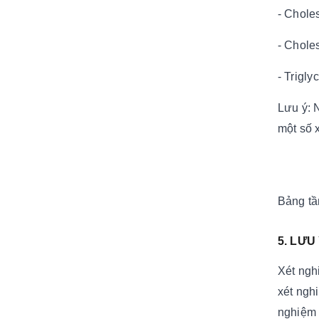
- Chole
- Chole
- Trigly
Lưu ý: 
một số 
Bảng tầ
5. LƯU
Xét ngh
xét nghi
nghiệm 