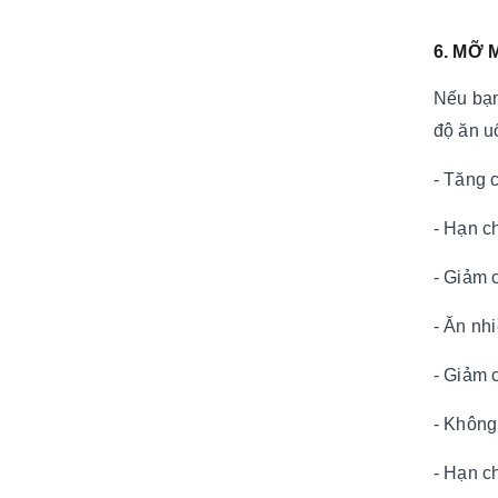
6. MỠ
Nếu bạn
độ ăn u
- Tăng 
- Hạn c
- Giảm 
- Ăn nh
- Giảm 
- Không
- Hạn c