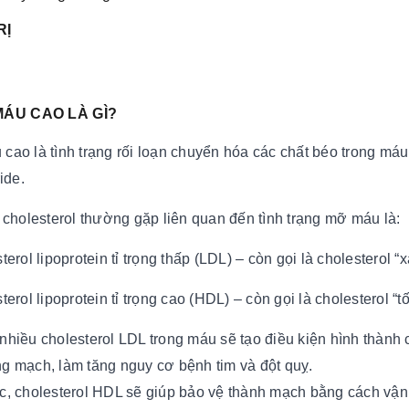
RỊ
MÁU CAO LÀ GÌ?
cao là tình trạng rối loạn chuyển hóa các chất béo trong má
ride.
i cholesterol thường gặp liên quan đến tình trạng mỡ máu là:
terol lipoprotein tỉ trọng thấp (LDL) – còn gọi là cholesterol “
terol lipoprotein tỉ trọng cao (HDL) – còn gọi là cholesterol “tố
nhiều cholesterol LDL trong máu sẽ tạo điều kiện hình thành 
g mạch, làm tăng nguy cơ bệnh tim và đột quỵ.
c, cholesterol HDL sẽ giúp bảo vệ thành mạch bằng cách vận c