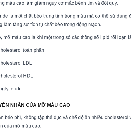
ng máu cao làm giảm nguy cơ mắc bệnh tim và đột quỵ.
eride là một chất béo trung tính trong máu mà cơ thể sử dụng
g làm tăng sự tích tụ chất béo trong động mạch.
 mỡ máu cao là khi một trong số các thông số lipid rối loạn l
cholesterol toàn phần
cholesterol LDL
cholesterol HDL
riglyceride
UYÊN NHÂN CỦA MỠ MÁU CAO
n béo phì, không tập thể dục và chế độ ăn nhiều cholesterol v
iển của mỡ máu cao.