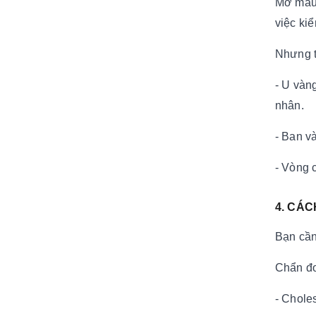
Mỡ máu 
việc ki
Nhưng t
- U vàn
nhân.
- Ban v
- Vòng 
4. CÁ
Bạn cần
Chẩn đo
- Chole