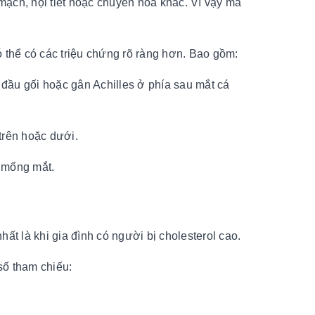
ạch, nội tiết hoặc chuyển hóa khác. Vì vậy mà
 thể có các triệu chứng rõ ràng hơn. Bao gồm:
 đầu gối hoặc gân Achilles ở phía sau mắt cá
trên hoặc dưới.
h mống mắt.
ất là khi gia đình có người bị cholesterol cao.
số tham chiếu: