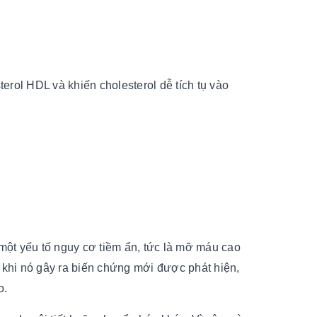
rol HDL và khiến cholesterol dễ tích tụ vào
 một yếu tố nguy cơ tiềm ẩn, tức là mỡ máu cao
 khi nó gây ra biến chứng mới được phát hiện,
o.