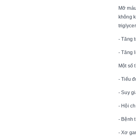
Mỡ máu c
không k
triglyce
- Tăng t
- Tăng 
Một số 
- Tiểu 
- Suy g
- Hội c
- Bệnh 
- Xơ ga