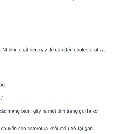
u. Những chất béo này đề cập đến cholesterol và
xấu”
t”
các mảng bám, gây ra một tình trạng gọi là xơ
huyển cholesterol ra khỏi máu trở lại gan.