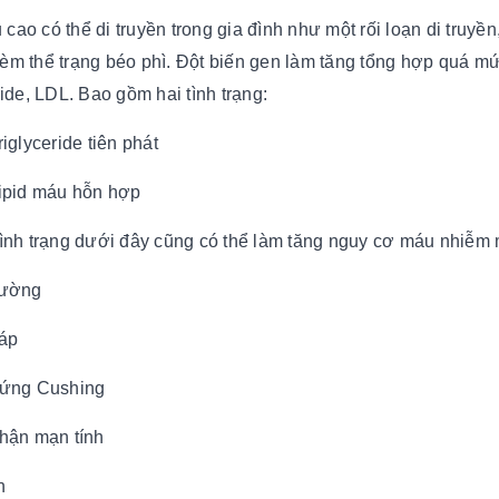
ao có thể di truyền trong gia đình như một rối loạn di truyền
èm thể trạng béo phì. Đột biến gen làm tăng tổng hợp quá mức
ride, LDL. Bao gồm hai tình trạng:
riglyceride tiên phát
lipid máu hỗn hợp
tình trạng dưới đây cũng có thể làm tăng nguy cơ máu nhiễm
đường
iáp
hứng Cushing
thận mạn tính
n