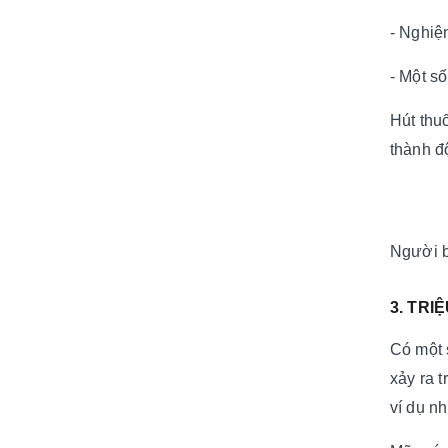
- Nghiệ
- Một số
Hút thu
thành đ
Người b
3. TR
Có một 
xảy ra 
ví dụ n