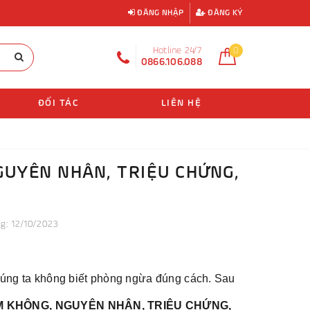
ĐĂNG NHẬP
ĐĂNG KÝ
Hotline 24/7
0
0866.106.088
ĐỐI TÁC
LIÊN HỆ
GUYÊN NHÂN, TRIỆU CHỨNG,
: 12/10/2023
húng ta không biết phòng ngừa đúng cách. Sau
M KHÔNG, NGUYÊN NHÂN, TRIỆU CHỨNG,