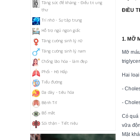
Tăng sức đề kháng - Điều trị ung
ĐIỀU T
thư
Trí nhớ - Sự tập trung
Hỗ trợ ngủ ngon giấc
1. MỠ 
Tăng cường sinh lý nữ
Tăng cường sinh lý nam
Mỡ máu 
triglyce
Chống lão hóa - làm đẹp
Phổi - Hô Hấp
Hai loạ
Tiểu đường
- Choles
Dạ dày - tiêu hóa
- Choles
Bệnh Trĩ
Bổ mắt
Có quá 
Sỏi thận - Tiết niệu
vữa độn
Mặt khá