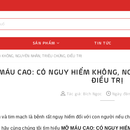
SẢN PHẨM
TIN TỨC
 KHÔNG, NGUYÊN NHÂN, TRIỆU CHỨNG, ĐIỀU TRỊ
MÁU CAO: CÓ NGUY HIỂM KHÔNG, N
ĐIỀU TRỊ
Tác giả:
Bích Ngọc
Ngày đăng
và tim mạch là bệnh rất nguy hiểm đối với con người nếu c
 hãy cùng chúng tôi tìm hiểu
MỠ MÁU CAO: CÓ NGUY HIỂ