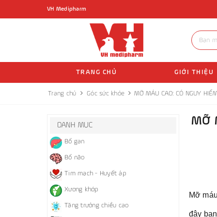
VH Medipharm
TRANG CHỦ
GIỚI THIỆU
Trang chủ
Góc sức khỏe
MỠ MÁU CAO: CÓ NGUY HIỂM
MỠ 
DANH MỤC
Bổ gan
Bổ não
Tim mạch - Huyết áp
Xương khớp
Mỡ máu 
Tăng trưởng chiều cao
đây bạn