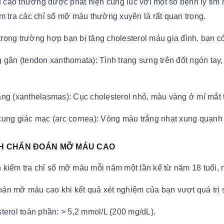
cao thường được phát hiện cùng lúc với một số bệnh lý tim m
ểm tra các chỉ số mỡ máu thường xuyên là rất quan trọng.
rong trường hợp bạn bị tăng cholesterol máu gia đình, bạn có
g gân (tendon xanthomata): Tình trạng sưng trên đốt ngón tay,
àng (xanthelasmas): Cục cholesterol nhỏ, màu vàng ở mí mắt 
cung giác mạc (arc cornea): Vòng màu trắng nhạt xung quan
CH CHẨN ĐOÁN MỠ MÁU CAO
 kiểm tra chỉ số mỡ máu mỗi năm một lần kể từ năm 18 tuổi, nh
án mỡ máu cao khi kết quả xét nghiệm của bạn vượt quá trị 
sterol toàn phần: > 5,2 mmol/L (200 mg/dL).