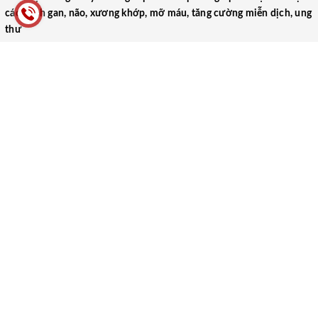
các bệnh gan, não, xương khớp, mỡ máu, tăng cường miễn dịch, ung
thư
CÔNG TY TNHH THƯƠNG MẠI DƯỢC PHẨM Y TẾ VIỆT HƯNG
(VIET HUNG MEDICAL PHARMACEUTICAL TRADING COMPANY
LIMITED)
52 Ngõ 1, Tập thể Trung Đoàn 17, Xã Ngũ Hiệp, Huyện Thanh Trì,
Thành phố Hà Nội
0866.106.088
yteviethung2022@gmail.com
MST: 0102000489
Người ĐDPL: Lại Thị Thu Hà
HƯỚNG DẪN
CHÍNH SÁCH
Hướng dẫn mua hàng
Chính sách bảo mật