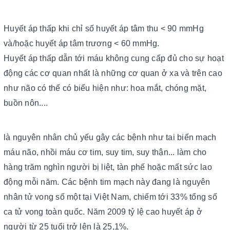
Huyết áp thấp khi chỉ số huyết áp tâm thu < 90 mmHg
và/hoặc huyết áp tâm trương < 60 mmHg.
Huyết áp thấp dẫn tới máu không cung cấp đủ cho sự hoạt
động các cơ quan nhất là những cơ quan ở xa và trên cao
như não có thể có biểu hiện như: hoa mắt, chóng mặt,
buồn nôn....
là nguyên nhân chủ yếu gây các bệnh như tai biến mạch
máu não, nhồi máu cơ tim, suy tim, suy thận... làm cho
hàng trăm nghìn người bị liệt, tàn phế hoặc mất sức lao
động mỗi năm. Các bệnh tim mạch này đang là nguyên
nhân tử vong số một tại Việt Nam, chiếm tới 33% tổng số
ca tử vong toàn quốc. Năm 2009 tỷ lệ cao huyết áp ở
người từ 25 tuổi trở lên là 25,1%.