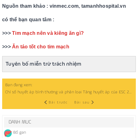
Nguồn tham khảo : vinmec.com, tamanhhospital.vn
có thể bạn quan tâm :
>>>
Tim mạch nên và kiêng ăn gì?
>>>
Ăn táo tốt cho tim mạch
Tuyên bố miễn trừ trách nhiệm
Bạn đang xem:
Chỉ số huyết áp bình thường và phân loại Tăng huyết áp của ESC 2018
Bài trước
Bài sau
DANH MỤC
Bổ gan