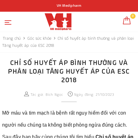
VH Medipharm
0
Trang chủ
Góc sức khỏe
Chỉ số huyết áp bình thường và phân loại
Tăng huyết áp của ESC 2018
CHỈ SỐ HUYẾT ÁP BÌNH THƯỜNG VÀ
PHÂN LOẠI TĂNG HUYẾT ÁP CỦA ESC
2018
Tác giả:
Bích Ngọc
Ngày đăng: 21/10/2023
Mỡ máu và tim mạch là bệnh rất nguy hiểm đối với con
người nếu chúng ta không biết phòng ngừa đúng cách.
Sau đây bạn hãy cùng chúng tôi tìm hiểu
Chỉ số huyết áp