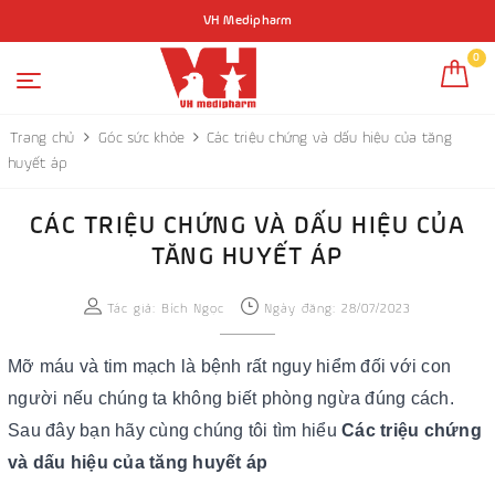
VH Medipharm
0
Trang chủ
Góc sức khỏe
Các triệu chứng và dấu hiệu của tăng
huyết áp
CÁC TRIỆU CHỨNG VÀ DẤU HIỆU CỦA
TĂNG HUYẾT ÁP
Tác giả:
Bích Ngọc
Ngày đăng: 28/07/2023
Mỡ máu và tim mạch là bệnh rất nguy hiểm đối với con
người nếu chúng ta không biết phòng ngừa đúng cách.
Sau đây bạn hãy cùng chúng tôi tìm hiểu
Các triệu chứng
và dấu hiệu của tăng huyết áp