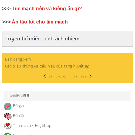
>>>
Tim mạch nên và kiêng ăn gì?
>>>
Ăn táo tốt cho tim mạch
Tuyên bố miễn trừ trách nhiệm
Bạn đang xem:
Các triệu chứng và dấu hiệu của tăng huyết áp
Bài trước
Bài sau
DANH MỤC
Bổ gan
Bổ não
Tim mạch - Huyết áp