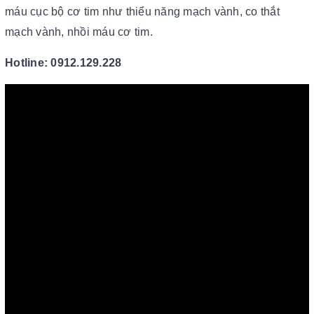
máu cục bộ cơ tim như thiểu năng mạch vành, co thắt
mạch vành, nhồi máu cơ tim.
Hotline: 0912.129.228