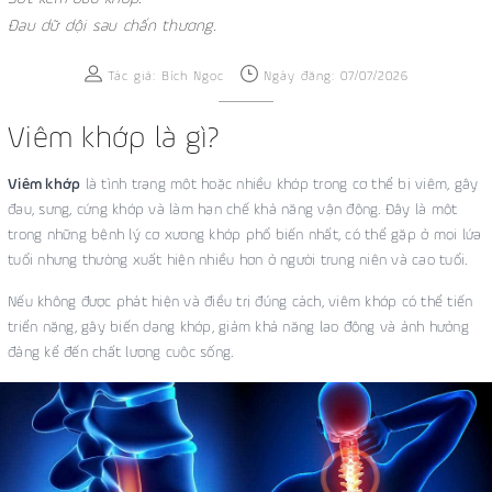
Đau dữ dội sau chấn thương.
Tác giả:
Bích Ngọc
Ngày đăng: 07/07/2026
Viêm khớp là gì?
Viêm khớp
là tình trạng một hoặc nhiều khớp trong cơ thể bị viêm, gây
đau, sưng, cứng khớp và làm hạn chế khả năng vận động. Đây là một
trong những bệnh lý cơ xương khớp phổ biến nhất, có thể gặp ở mọi lứa
tuổi nhưng thường xuất hiện nhiều hơn ở người trung niên và cao tuổi.
Nếu không được phát hiện và điều trị đúng cách, viêm khớp có thể tiến
triển nặng, gây biến dạng khớp, giảm khả năng lao động và ảnh hưởng
đáng kể đến chất lượng cuộc sống.