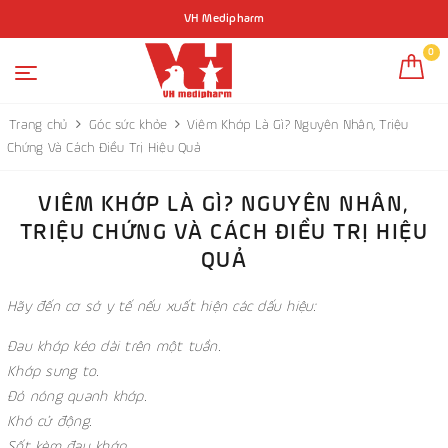
VH Medipharm
0
Trang chủ
Góc sức khỏe
Viêm Khớp Là Gì? Nguyên Nhân, Triệu
Chứng Và Cách Điều Trị Hiệu Quả
VIÊM KHỚP LÀ GÌ? NGUYÊN NHÂN,
TRIỆU CHỨNG VÀ CÁCH ĐIỀU TRỊ HIỆU
QUẢ
Hãy đến cơ sở y tế nếu xuất hiện các dấu hiệu:
Đau khớp kéo dài trên một tuần.
Khớp sưng to.
Đỏ nóng quanh khớp.
Khó cử động.
Sốt kèm đau khớp.