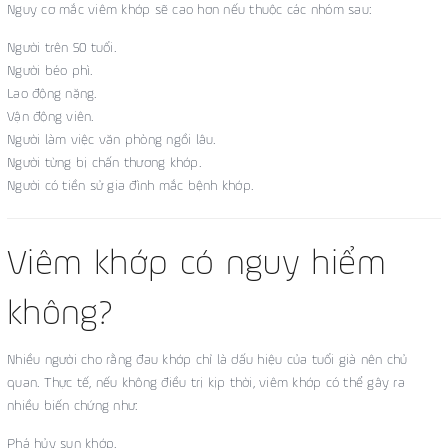
Nguy cơ mắc viêm khớp sẽ cao hơn nếu thuộc các nhóm sau:
Người trên 50 tuổi.
Người béo phì.
Lao động nặng.
Vận động viên.
Người làm việc văn phòng ngồi lâu.
Người từng bị chấn thương khớp.
Người có tiền sử gia đình mắc bệnh khớp.
Viêm khớp có nguy hiểm
không?
Nhiều người cho rằng đau khớp chỉ là dấu hiệu của tuổi già nên chủ
quan. Thực tế, nếu không điều trị kịp thời, viêm khớp có thể gây ra
nhiều biến chứng như:
Phá hủy sụn khớp.