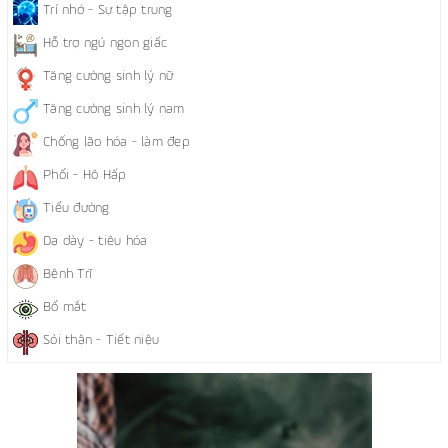
Trí nhớ - Sự tập trung
Hỗ trợ ngủ ngon giấc
Tăng cường sinh lý nữ
Tăng cường sinh lý nam
Chống lão hóa - làm đẹp
Phổi - Hô Hấp
Tiểu đường
Dạ dày - tiêu hóa
Bệnh Trĩ
Bổ mắt
Sỏi thận - Tiết niệu