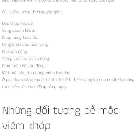
Dấu hiệu của viêm khớp có thể xuất hiện từ từ hoặc đột ngột.
Các triệu chứng thường gặp gồm:
Đau khớp kéo dài.
Sưng quanh khớp.
Khớp nóng hoặc đỏ.
Cứng khớp vào buổi sáng.
Khó vận động.
Tiếng lạo xạo khi cử động.
Giảm biên độ vận động.
Mệt mỏi nếu tình trạng viêm kéo dài.
Ở giai đoạn nặng, người bệnh có thể bị biến dạng khớp và mất khả năng
thực hiện các hoạt động hằng ngày.
Những đối tượng dễ mắc
viêm khớp