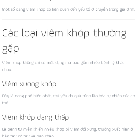
Một số dạng viêm khớp có liên quan đến yếu tố di truyền trong gia đình.
Các loại viêm khớp thường
gặp
Viêm khớp không chỉ có một dạng mà bao gồm nhiều bệnh lý khác
nhau.
Viêm xương khớp
Đây là dạng phổ biến nhất, chủ yếu do quá trình lão hóa tự nhiên của cơ
thể.
Viêm khớp dạng thấp
Là bệnh tự miễn khiến nhiều khớp bị viêm đối xứng, thường xuất hiện ở
bàn tay, cổ tay và bàn chân.