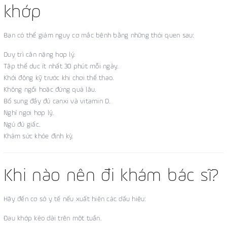
khớp
Bạn có thể giảm nguy cơ mắc bệnh bằng những thói quen sau:
Duy trì cân nặng hợp lý.
Tập thể dục ít nhất 30 phút mỗi ngày.
Khởi động kỹ trước khi chơi thể thao.
Không ngồi hoặc đứng quá lâu.
Bổ sung đầy đủ canxi và vitamin D.
Nghỉ ngơi hợp lý.
Ngủ đủ giấc.
Khám sức khỏe định kỳ.
Khi nào nên đi khám bác sĩ?
Hãy đến cơ sở y tế nếu xuất hiện các dấu hiệu:
Đau khớp kéo dài trên một tuần.