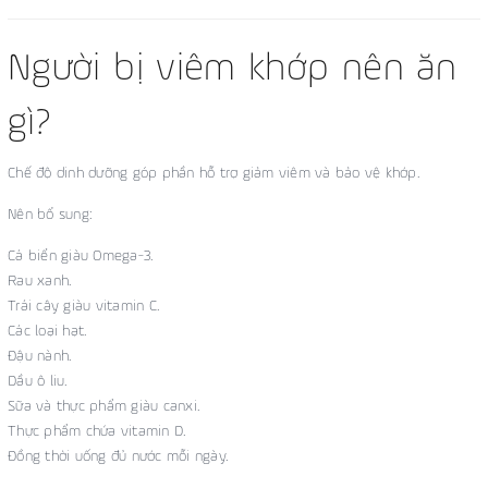
Người bị viêm khớp nên ăn
gì?
Chế độ dinh dưỡng góp phần hỗ trợ giảm viêm và bảo vệ khớp.
Nên bổ sung:
Cá biển giàu Omega-3.
Rau xanh.
Trái cây giàu vitamin C.
Các loại hạt.
Đậu nành.
Dầu ô liu.
Sữa và thực phẩm giàu canxi.
Thực phẩm chứa vitamin D.
Đồng thời uống đủ nước mỗi ngày.