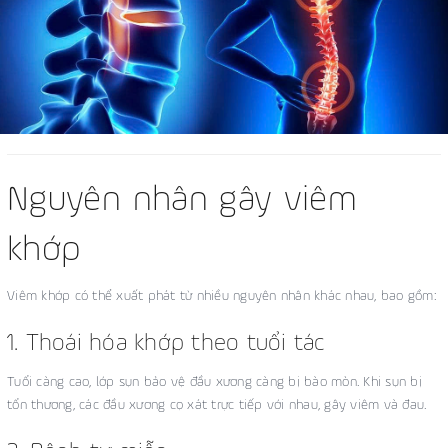
Nguyên nhân gây viêm
khớp
Viêm khớp có thể xuất phát từ nhiều nguyên nhân khác nhau, bao gồm:
1. Thoái hóa khớp theo tuổi tác
Tuổi càng cao, lớp sụn bảo vệ đầu xương càng bị bào mòn. Khi sụn bị
tổn thương, các đầu xương cọ xát trực tiếp với nhau, gây viêm và đau.