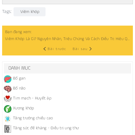
Tags:
Viêm khớp
Bạn đang xem:
Viêm Khớp Là Gì? Nguyên Nhân, Triệu Chứng Và Cách Điều Trị Hiệu Quả
Bài trước
Bài sau
DANH MỤC
Bổ gan
Bổ não
Tim mạch - Huyết áp
Xương khớp
Tăng trưởng chiều cao
Tăng sức đề kháng - Điều trị ung thư