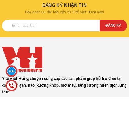
ĐĂNG KÝ NHẬN TIN
Hãy nhận ưu đãi hấp dẫn từ Y tế Việt Hưng nào!
ĐĂNG KÝ
Y tế Việt Hưng chuyên cung cấp các sản phẩm giúp hỗ trợ điều trị
các bệnh gan, não, xương khớp, mỡ máu, tăng cường miễn dịch, ung
thư
CÔNG TY TNHH THƯƠNG MẠI DƯỢC PHẨM Y TẾ VIỆT HƯNG
(VIET HUNG MEDICAL PHARMACEUTICAL TRADING COMPANY