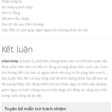
Khớp sưng to.
Đỏ nóng quanh khớp.
Khó cử động.
Sốt kèm đau khớp.
Đau dữ dội sau chấn thương.
Việc điều trị sớm giúp ngăn ngừa tổn thương khớp lâu dài.
Kết luận
Viêm khớp
là bệnh lý phổ biến nhưng hoàn toàn có thể kiểm soát nếu
được phát hiện sớm và điều trị đúng phương pháp. Bên cạnh việc tuân
thủ hướng dẫn của bác sĩ, người bệnh nên duy trì lối sống lành mạnh,
tập luyện đều đặn và xây dựng chế độ dinh dưỡng khoa học để bảo vệ
hệ xương khớp. Chủ động chăm sóc sức khỏe ngay từ hôm nay sẽ giúp
giảm nguy cơ biến chứng, duy trì khả năng vận động và nâng cao chất
lượng cuộc sống về lâu dài.
Tuyên bố miễn trừ trách nhiệm