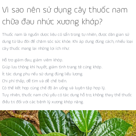
Vì sao nên sử dụng cây thuốc nam
chữa đau nhức xương khớp?
Thuốc nam là nguồn dược liệu có sẵn trong tự nhiên, được dân gian sử
dụng từ lâu đời để chăm sóc sức khỏe. Khi áp dụng đúng cách, nhiều loại
cây thuốc mang lại những lợi ích như:
Hỗ trợ giảm đau, giảm viêm khớp.
Giúp lưu thông khí huyết, giảm tình trạng tê cứng khớp.
Ít tác dụng phụ nếu sử dụng đúng liều lượng.
Chi phí thấp, dễ tìm và dễ chế biến.
Có thể kết hợp cùng chế độ ăn uống và luyện tập hợp lý.
Tuy nhiên, thuốc nam chủ yếu có tác dụng hỗ trợ, không thay thế thuốc
điều trị đối với các bệnh lý xương khớp nặng.