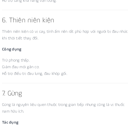
Hỗ trợ tăng khả năng vận động.
6. Thiên niên kiện
Thiên niên kiện có vị cay, tính ấm nên rất phù hợp với người bị đau nhức
khi thời tiết thay đổi.
Công dụng
Trừ phong thấp.
Giảm đau mỏi gân cơ.
Hỗ trợ điều trị đau lưng, đau khớp gối.
7. Gừng
Gừng là nguyên liệu quen thuộc trong gian bếp nhưng cũng là vị thuốc
nam hữu ích.
Tác dụng