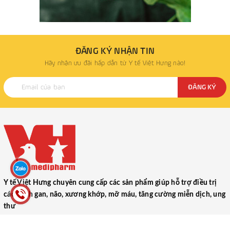
ĐĂNG KÝ NHẬN TIN
Hãy nhận ưu đãi hấp dẫn từ Y tế Việt Hưng nào!
ĐĂNG KÝ
Y tế Việt Hưng chuyên cung cấp các sản phẩm giúp hỗ trợ điều trị
các bệnh gan, não, xương khớp, mỡ máu, tăng cường miễn dịch, ung
thư