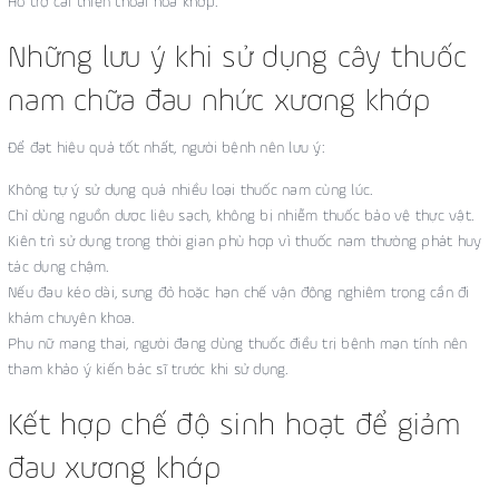
Hỗ trợ cải thiện thoái hóa khớp.
Những lưu ý khi sử dụng cây thuốc
nam chữa đau nhức xương khớp
Để đạt hiệu quả tốt nhất, người bệnh nên lưu ý:
Không tự ý sử dụng quá nhiều loại thuốc nam cùng lúc.
Chỉ dùng nguồn dược liệu sạch, không bị nhiễm thuốc bảo vệ thực vật.
Kiên trì sử dụng trong thời gian phù hợp vì thuốc nam thường phát huy
tác dụng chậm.
Nếu đau kéo dài, sưng đỏ hoặc hạn chế vận động nghiêm trọng cần đi
khám chuyên khoa.
Phụ nữ mang thai, người đang dùng thuốc điều trị bệnh mạn tính nên
tham khảo ý kiến bác sĩ trước khi sử dụng.
Kết hợp chế độ sinh hoạt để giảm
đau xương khớp