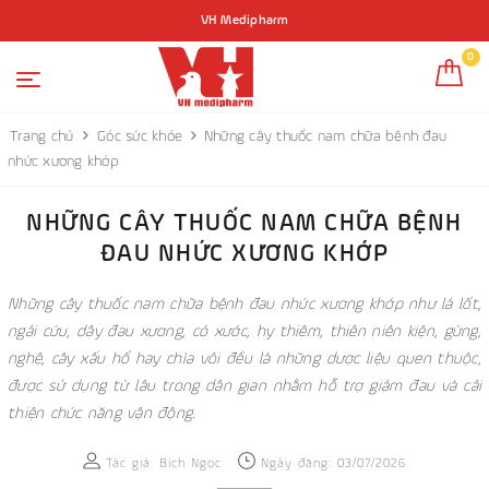
VH Medipharm
0
Trang chủ
Góc sức khỏe
Những cây thuốc nam chữa bệnh đau
nhức xương khớp
NHỮNG CÂY THUỐC NAM CHỮA BỆNH
ĐAU NHỨC XƯƠNG KHỚP
Những cây thuốc nam chữa bệnh đau nhức xương khớp như lá lốt,
ngải cứu, dây đau xương, cỏ xước, hy thiêm, thiên niên kiện, gừng,
nghệ, cây xấu hổ hay chìa vôi đều là những dược liệu quen thuộc,
được sử dụng từ lâu trong dân gian nhằm hỗ trợ giảm đau và cải
thiện chức năng vận động.
Tác giả:
Bích Ngọc
Ngày đăng: 03/07/2026