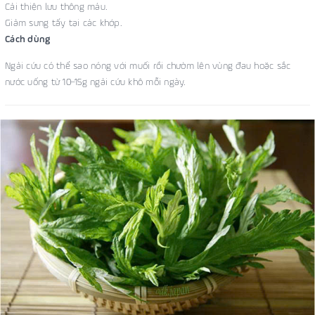
Cải thiện lưu thông máu.
Giảm sưng tấy tại các khớp.
Cách dùng
Ngải cứu có thể sao nóng với muối rồi chườm lên vùng đau hoặc sắc
nước uống từ 10–15g ngải cứu khô mỗi ngày.