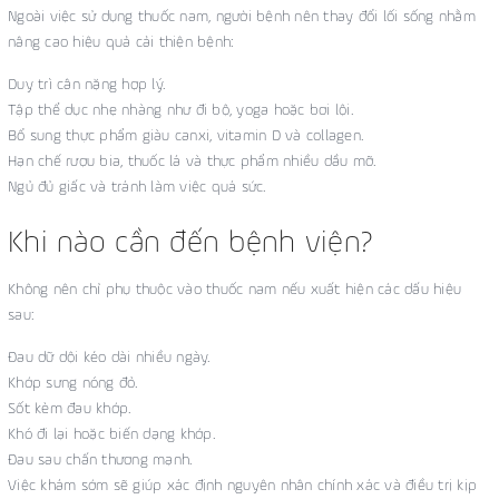
Ngoài việc sử dụng thuốc nam, người bệnh nên thay đổi lối sống nhằm
nâng cao hiệu quả cải thiện bệnh:
Duy trì cân nặng hợp lý.
Tập thể dục nhẹ nhàng như đi bộ, yoga hoặc bơi lội.
Bổ sung thực phẩm giàu canxi, vitamin D và collagen.
Hạn chế rượu bia, thuốc lá và thực phẩm nhiều dầu mỡ.
Ngủ đủ giấc và tránh làm việc quá sức.
Khi nào cần đến bệnh viện?
Không nên chỉ phụ thuộc vào thuốc nam nếu xuất hiện các dấu hiệu
sau:
Đau dữ dội kéo dài nhiều ngày.
Khớp sưng nóng đỏ.
Sốt kèm đau khớp.
Khó đi lại hoặc biến dạng khớp.
Đau sau chấn thương mạnh.
Việc khám sớm sẽ giúp xác định nguyên nhân chính xác và điều trị kịp