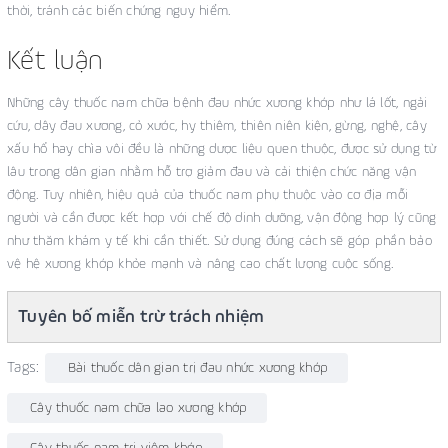
thời, tránh các biến chứng nguy hiểm.
Kết luận
Những cây thuốc nam chữa bệnh đau nhức xương khớp như lá lốt, ngải
cứu, dây đau xương, cỏ xước, hy thiêm, thiên niên kiện, gừng, nghệ, cây
xấu hổ hay chìa vôi đều là những dược liệu quen thuộc, được sử dụng từ
lâu trong dân gian nhằm hỗ trợ giảm đau và cải thiện chức năng vận
động. Tuy nhiên, hiệu quả của thuốc nam phụ thuộc vào cơ địa mỗi
người và cần được kết hợp với chế độ dinh dưỡng, vận động hợp lý cũng
như thăm khám y tế khi cần thiết. Sử dụng đúng cách sẽ góp phần bảo
vệ hệ xương khớp khỏe mạnh và nâng cao chất lượng cuộc sống.
Tuyên bố miễn trừ trách nhiệm
Tags:
Bài thuốc dân gian trị đau nhức xương khớp
Cây thuốc nam chữa lao xương khớp