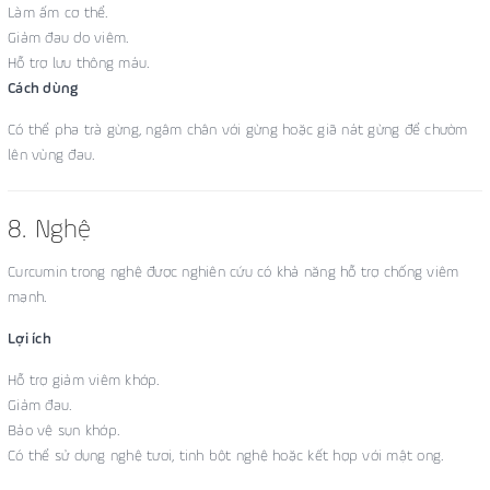
Làm ấm cơ thể.
Giảm đau do viêm.
Hỗ trợ lưu thông máu.
Cách dùng
Có thể pha trà gừng, ngâm chân với gừng hoặc giã nát gừng để chườm
lên vùng đau.
8. Nghệ
Curcumin trong nghệ được nghiên cứu có khả năng hỗ trợ chống viêm
mạnh.
Lợi ích
Hỗ trợ giảm viêm khớp.
Giảm đau.
Bảo vệ sụn khớp.
Có thể sử dụng nghệ tươi, tinh bột nghệ hoặc kết hợp với mật ong.