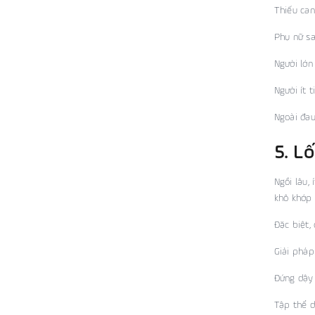
Thiếu can
Phụ nữ sa
Người lớn
Người ít 
Ngoài đau
5. L
Ngồi lâu,
khô khớp 
Đặc biệt,
Giải pháp
Đứng dậy
Tập thể d