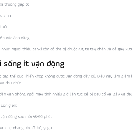
xi thường gặp ở:
u sinh
 tuổi
tiếp xúc ánh nắng
 nhức, người thiếu canxi còn có thể bị chuột rút, tê tay chân và dễ gãy xươ
ối sống ít vận động
 ít tập thể dục khiến khớp không được vận động đầy đủ. Điều này làm giảm l
và đau nhức.
 dân văn phòng ngồi máy tính nhiều giờ liên tục dễ bị đau cổ vai gáy và đau
 đơn giản:
 vận động sau mỗi 45–60 phút
ục nhẹ nhàng như đi bộ, yoga