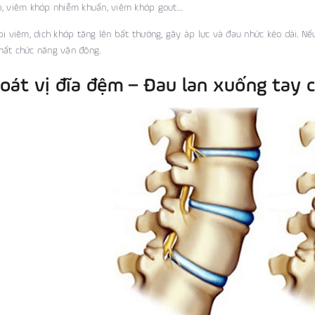
, viêm khớp nhiễm khuẩn, viêm khớp gout…
bị viêm, dịch khớp tăng lên bất thường, gây áp lực và đau nhức kéo dài. N
mất chức năng vận động.
hoát vị đĩa đệm – Đau lan xuống tay 