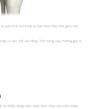
là quá trình sụn khớp bị bào mòn theo thời gian, làm
 khớp và hạn chế vận động. Tình trạng này thường gặp ở
m
thể. Có nhiều dạng viêm khớp khác nhau như viêm khớp