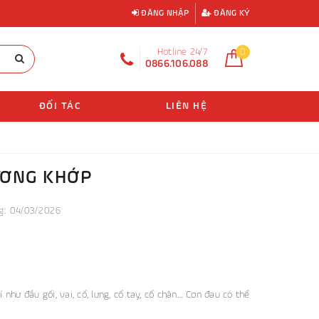
ĐĂNG NHẬP
ĐĂNG KÝ
Hotline 24/7
0
0866.106.088
ĐỐI TÁC
LIÊN HỆ
ƯƠNG KHỚP
: 04/03/2026
như đầu gối, vai, cổ, lưng, cổ tay, cổ chân… Cơn đau có thể