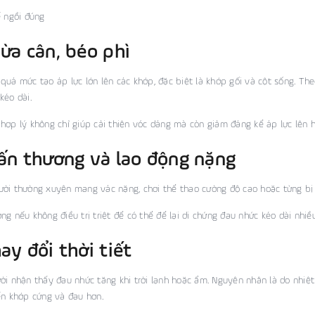
ế ngồi đúng
hừa cân, béo phì
quá mức tạo áp lực lớn lên các khớp, đặc biệt là khớp gối và cột sống. Th
kéo dài.
hợp lý không chỉ giúp cải thiện vóc dáng mà còn giảm đáng kể áp lực lên 
hấn thương và lao động nặng
ời thường xuyên mang vác nặng, chơi thể thao cường độ cao hoặc từng bị 
ng nếu không điều trị triệt để có thể để lại di chứng đau nhức kéo dài nhiề
hay đổi thời tiết
ời nhận thấy đau nhức tăng khi trời lạnh hoặc ẩm. Nguyên nhân là do nhiệ
ến khớp cứng và đau hơn.