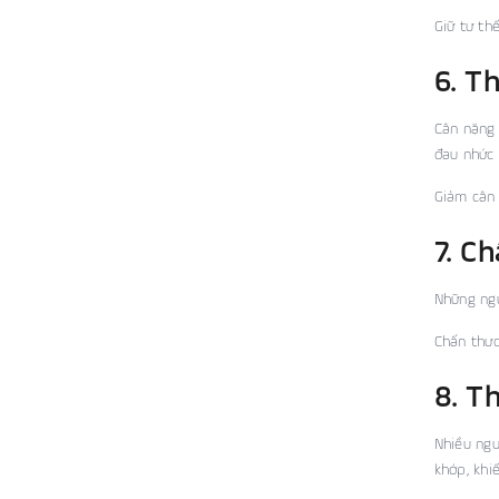
Giữ tư th
6. T
Cân nặng 
đau nhức 
Giảm cân 
7. C
Những ngư
Chấn thươ
8. T
Nhiều ngư
khớp, khi