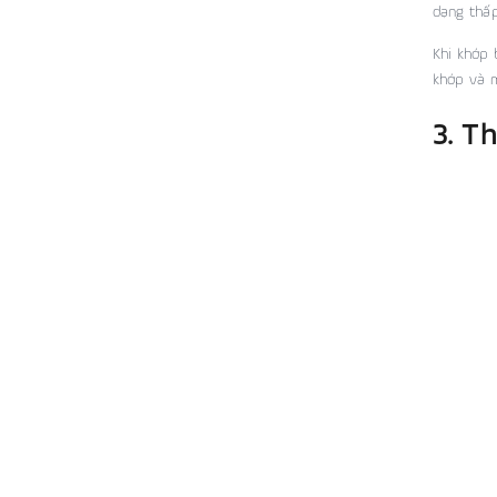
dạng thấp
Khi khớp 
khớp và 
3. T