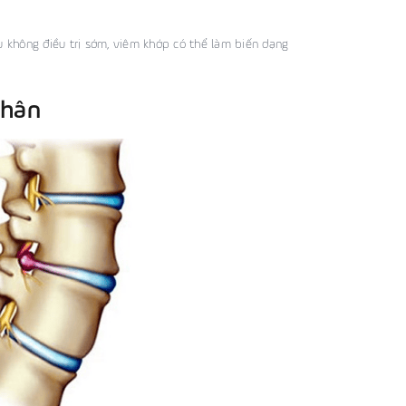
ếu không điều trị sớm, viêm khớp có thể làm biến dạng
chân