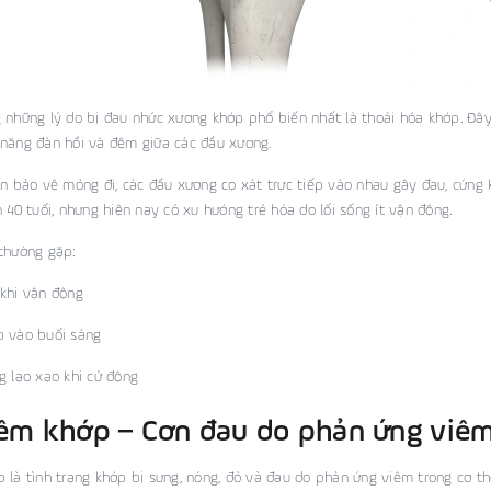
 những lý do bị đau nhức xương khớp phổ biến nhất là thoái hóa khớp. Đây 
năng đàn hồi và đệm giữa các đầu xương.
ụn bảo vệ mỏng đi, các đầu xương cọ xát trực tiếp vào nhau gây đau, cứng
n 40 tuổi, nhưng hiện nay có xu hướng trẻ hóa do lối sống ít vận động.
thường gặp:
khi vận động
p vào buổi sáng
g lạo xạo khi cử động
iêm khớp – Cơn đau do phản ứng viê
 là tình trạng khớp bị sưng, nóng, đỏ và đau do phản ứng viêm trong cơ 