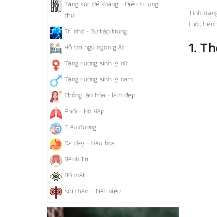
Tăng sức đề kháng - Điều trị ung
Tình trạn
thư
thời, bện
Trí nhớ - Sự tập trung
1. T
Hỗ trợ ngủ ngon giấc
Tăng cường sinh lý nữ
Tăng cường sinh lý nam
Chống lão hóa - làm đẹp
Phổi - Hô Hấp
Tiểu đường
Dạ dày - tiêu hóa
Bệnh Trĩ
Bổ mắt
Sỏi thận - Tiết niệu