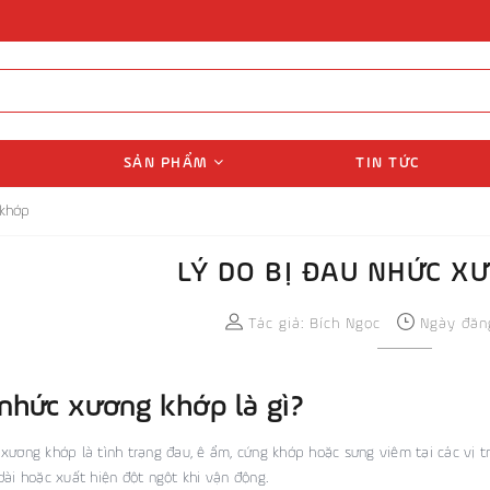
SẢN PHẨM
TIN TỨC
 khớp
LÝ DO BỊ ĐAU NHỨC X
Tác giả:
Bích Ngọc
Ngày đăng
nhức xương khớp là gì?
xương khớp là tình trạng đau, ê ẩm, cứng khớp hoặc sưng viêm tại các vị trí 
dài hoặc xuất hiện đột ngột khi vận động.