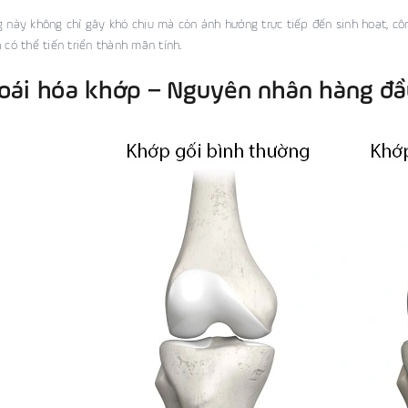
g này không chỉ gây khó chịu mà còn ảnh hưởng trực tiếp đến sinh hoạt, cô
h có thể tiến triển thành mãn tính.
hoái hóa khớp – Nguyên nhân hàng đ