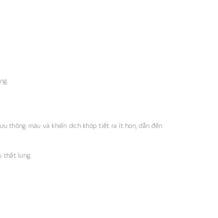
ng.
ưu thông máu và khiến dịch khớp tiết ra ít hơn, dẫn đến
 thắt lưng.