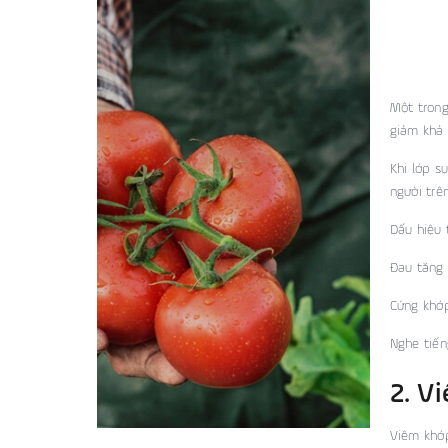
Một trong
giảm khả 
Khi lớp s
người trê
Dấu hiệu 
Đau tăng 
Cứng khớ
Nghe tiến
2. V
Viêm khớp