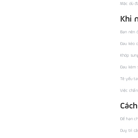
Mặc dù đâ
Khi 
Bạn nên đ
Đau kéo d
Khớp sưng
Đau kèm 
Tê yếu ta
Việc chẩn
Cách
Để hạn ch
Duy trì c