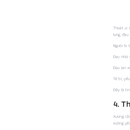
Thoát vị 
lưng, đau 
Người bị 
Đau nhói 
Đau lan x
Tê bì, yế
Đây là tì
4. T
Xương cần
xương yếu