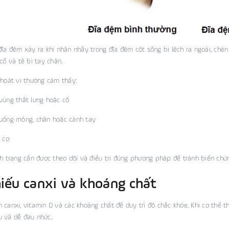
đĩa đệm xảy ra khi nhân nhầy trong đĩa đệm cột sống bị lệch ra ngoài, chè
cổ và tê bì tay chân.
thoát vị thường cảm thấy:
vùng thắt lưng hoặc cổ
uống mông, chân hoặc cánh tay
u cơ
nh trạng cần được theo dõi và điều trị đúng phương pháp để tránh biến chứ
hiếu canxi và khoáng chất
 canxi, vitamin D và các khoáng chất để duy trì độ chắc khỏe. Khi cơ thể 
 và dễ đau nhức.