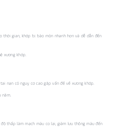
eo thời gian, khớp bị bào mòn nhanh hơn và dễ dẫn đến
hệ xương khớp.
tai nạn có nguy cơ cao gặp vấn đề về xương khớp.
u năm.
t độ thấp làm mạch máu co lại, giảm lưu thông máu đến