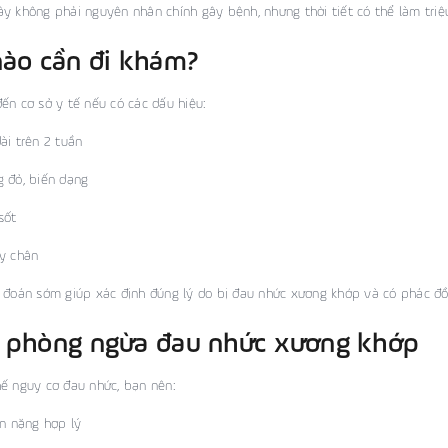
y không phải nguyên nhân chính gây bệnh, nhưng thời tiết có thể làm triệ
nào cần đi khám?
ến cơ sở y tế nếu có các dấu hiệu:
ài trên 2 tuần
 đỏ, biến dạng
sốt
y chân
 đoán sớm giúp xác định đúng lý do bị đau nhức xương khớp và có phác đồ 
 phòng ngừa đau nhức xương khớp
ế nguy cơ đau nhức, bạn nên:
ân nặng hợp lý