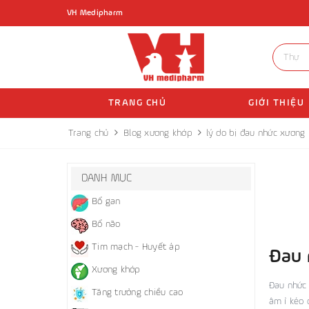
VH Medipharm
TRANG CHỦ
GIỚI THIỆU
Trang chủ
Blog xương khớp
lý do bị đau nhức xương
DANH MỤC
Bổ gan
Bổ não
Tim mạch - Huyết áp
Đau 
Xương khớp
Đau nhức 
Tăng trưởng chiều cao
âm ỉ kéo 