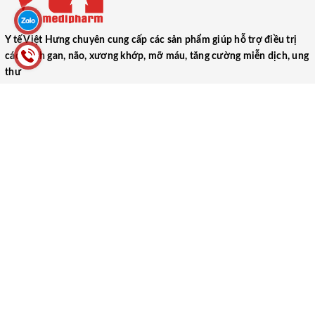
Y tế Việt Hưng chuyên cung cấp các sản phẩm giúp hỗ trợ điều trị
các bệnh gan, não, xương khớp, mỡ máu, tăng cường miễn dịch, ung
thư
CÔNG TY TNHH THƯƠNG MẠI DƯỢC PHẨM Y TẾ VIỆT HƯNG
(VIET HUNG MEDICAL PHARMACEUTICAL TRADING COMPANY
LIMITED)
52 Ngõ 1, Tập thể Trung Đoàn 17, Xã Ngũ Hiệp, Huyện Thanh Trì,
Thành phố Hà Nội
0866.106.088
yteviethung2022@gmail.com
MST: 0102000489
Người ĐDPL: Lại Thị Thu Hà