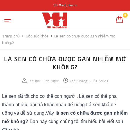
VH Medipharm
0
Trang chủ
Góc sức khỏe
Lá sen có chữa được gan nhiễm mỡ
không?
LÁ SEN CÓ CHỮA ĐƯỢC GAN NHIỄM MỠ
KHÔNG?
Tác giả:
Bích Ngọc
Ngày đăng: 28/03/2023
Lá sen rất tốt cho cơ thể con người. Lá sen có thể pha
thành nhiều loại trà khác nhau để uống.Lá sen khá dễ
uống và dễ sử dụng.Vậy
lá sen có chữa được gan nhiễm
mỡ không?
Bạn hãy cùng chúng tôi tìm hiểu bài viết sau
đây nhé.