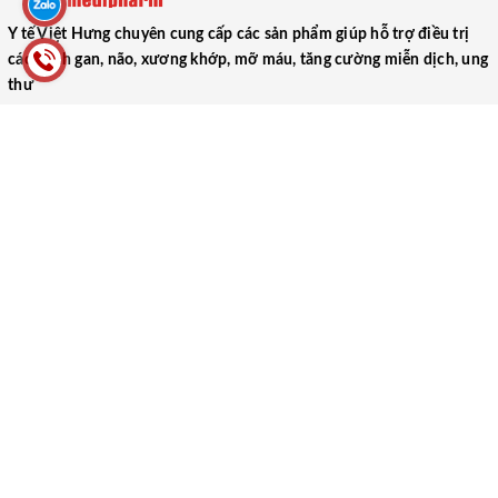
Y tế Việt Hưng chuyên cung cấp các sản phẩm giúp hỗ trợ điều trị
các bệnh gan, não, xương khớp, mỡ máu, tăng cường miễn dịch, ung
thư
CÔNG TY TNHH THƯƠNG MẠI DƯỢC PHẨM Y TẾ VIỆT HƯNG
(VIET HUNG MEDICAL PHARMACEUTICAL TRADING COMPANY
LIMITED)
52 Ngõ 1, Tập thể Trung Đoàn 17, Xã Ngũ Hiệp, Huyện Thanh Trì,
Thành phố Hà Nội
0866.106.088
yteviethung2022@gmail.com
MST: 0102000489
Người ĐDPL: Lại Thị Thu Hà
HƯỚNG DẪN
CHÍNH SÁCH