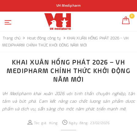
VH Medipharm
0
Trang chủ
Hoạt động công ty
KHAI XUÂN HỒNG PHÁT 2026 – VH
MEDIPHARM CHÍNH THỨC KHỞI ĐỘNG NĂM MỚI
KHAI XUÂN HỒNG PHÁT 2026 – VH
MEDIPHARM CHÍNH THỨC KHỞI ĐỘNG
NĂM MỚI
VH Medipharm khai xuân 2026 với tinh thần chuyên nghiệp, tận
tâm và bứt phá. Cam kết nâng cao chất lượng sản phẩm dược
phẩm và dịch vụ, sẵn sàng cho một năm phát triển mạnh mẽ.
Tác giả:
Hùng
Ngày đăng: 23/02/2026