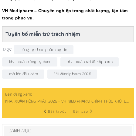
VH Medipharm – Chuyên nghiệp trong chất lượng, tận tâm
trong phục vụ.
Tuyên bố miễn trừ trách nhiệm
Tags:
công ty dược phẩm uy tín
khai xuân công ty dược
khai xuân VH Medipharm
mở lộc đầu năm
VH Medipharm 2026
Bạn đang xem:
KHAI XUÂN HỒNG PHÁT 2026 – VH MEDIPHARM CHÍNH THỨC KHỞI ĐỘNG NĂM MỚI
Bài trước
Bài sau
DANH MỤC