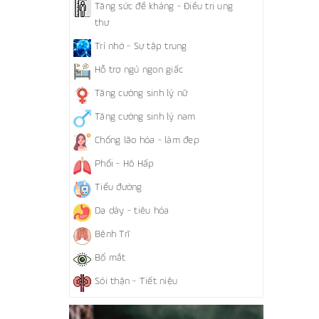
Tăng sức đề kháng - Điều trị ung
thư
Trí nhớ - Sự tập trung
Hỗ trợ ngủ ngon giấc
Tăng cường sinh lý nữ
Tăng cường sinh lý nam
Chống lão hóa - làm đẹp
Phổi - Hô Hấp
Tiểu đường
Dạ dày - tiêu hóa
Bệnh Trĩ
Bổ mắt
Sỏi thận - Tiết niệu