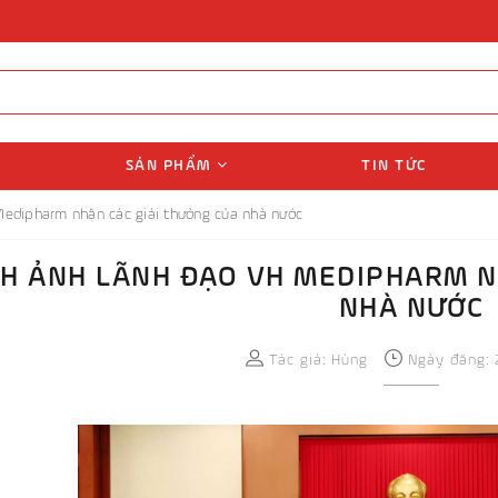
SẢN PHẨM
TIN TỨC
Medipharm nhận các giải thưởng của nhà nước
NH ẢNH LÃNH ĐẠO VH MEDIPHARM N
NHÀ NƯỚC
Tác giả:
Hùng
Ngày đăng: 