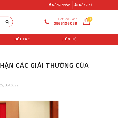
ĐĂNG NHẬP
ĐĂNG KÝ
Hotline 24/7
0
0866.106.088
ĐỐI TÁC
LIÊN HỆ
HẬN CÁC GIẢI THƯỞNG CỦA
29/06/2022