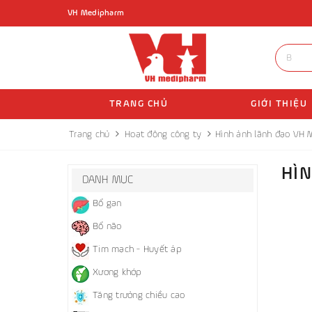
VH Medipharm
TRANG CHỦ
GIỚI THIỆU
Trang chủ
Hoạt động công ty
Hình ảnh lãnh đạo VH 
HÌ
DANH MỤC
Bổ gan
Bổ não
Tim mạch - Huyết áp
Xương khớp
Tăng trưởng chiều cao