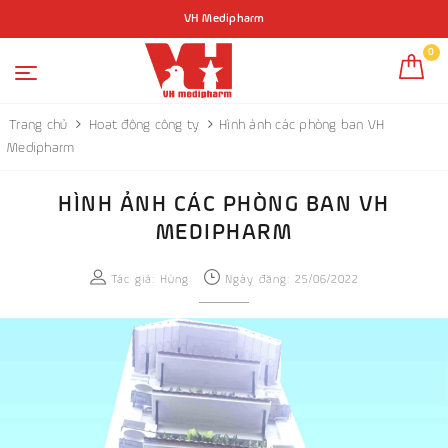
VH Medipharm
0
Trang chủ
Hoạt động công ty
Hình ảnh các phòng ban VH
Medipharm
HÌNH ẢNH CÁC PHÒNG BAN VH
MEDIPHARM
Tác giả:
Hùng
Ngày đăng: 25/06/2022