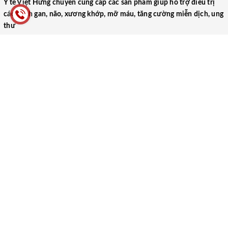
Y tế Việt Hưng chuyên cung cấp các sản phẩm giúp hỗ trợ điều trị
các bệnh gan, não, xương khớp, mỡ máu, tăng cường miễn dịch, ung
thư
CÔNG TY TNHH THƯƠNG MẠI DƯỢC PHẨM Y TẾ VIỆT HƯNG
(VIET HUNG MEDICAL PHARMACEUTICAL TRADING COMPANY
LIMITED)
52 Ngõ 1, Tập thể Trung Đoàn 17, Xã Ngũ Hiệp, Huyện Thanh Trì,
Thành phố Hà Nội
0866.106.088
yteviethung2022@gmail.com
MST: 0102000489
Người ĐDPL: Lại Thị Thu Hà
HƯỚNG DẪN
CHÍNH SÁCH
Hướng dẫn mua hàng
Chính sách bảo mật