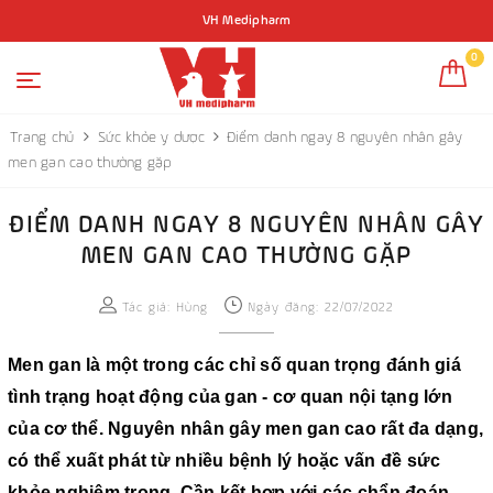
VH Medipharm
0
Trang chủ
Sức khỏe y dược
Điểm danh ngay 8 nguyên nhân gây
men gan cao thường gặp
ĐIỂM DANH NGAY 8 NGUYÊN NHÂN GÂY
MEN GAN CAO THƯỜNG GẶP
Tác giả:
Hùng
Ngày đăng: 22/07/2022
Men gan là một trong các chỉ số quan trọng đánh giá
tình trạng hoạt động của gan - cơ quan nội tạng lớn
của cơ thể. Nguyên nhân gây men gan cao rất đa dạng,
có thể xuất phát từ nhiều bệnh lý hoặc vấn đề sức
khỏe nghiêm trọng. Cần kết hợp với các chẩn đoán