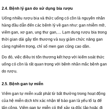
2.4. Bệnh lý gan do sử dụng bia rượu
Uống nhiều rượu bia và thức uống có cồn là nguyên nhân
hàng đầu dẫn đến các bệnh lý về gan như: gan nhiễm mỡ,
viêm gan, xơ gan, ung thư gan,… Lạm dụng rượu bia trong
thời gian dài gây tổn thương và suy giảm chức năng gan
càng nghiêm trọng, chỉ số men gan cũng cao dần.
Do đó, việc điều trị tổn thương kết hợp với kiểm soát thức
uống có cồn là rất quan trọng với bệnh nhân mắc bệnh gan
do rượu.
2.5. Bệnh gan tự miễn
Viêm gan tự miễn xuất phát từ bất thường trong hoạt động
của hệ miễn dịch khi xác nhận tế bào gan là yếu tố lạ để
tấn công. Viêm gan tự miễn có thể xảy ra độc lập hoặc đi