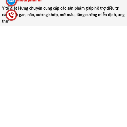
Y tế Việt Hưng chuyên cung cấp các sản phẩm giúp hỗ trợ điều trị
các bệnh gan, não, xương khớp, mỡ máu, tăng cường miễn dịch, ung
thư
CÔNG TY TNHH THƯƠNG MẠI DƯỢC PHẨM Y TẾ VIỆT HƯNG
(VIET HUNG MEDICAL PHARMACEUTICAL TRADING COMPANY
LIMITED)
52 Ngõ 1, Tập thể Trung Đoàn 17, Xã Ngũ Hiệp, Huyện Thanh Trì,
Thành phố Hà Nội
0866.106.088
yteviethung2022@gmail.com
MST: 0102000489
Người ĐDPL: Lại Thị Thu Hà
HƯỚNG DẪN
CHÍNH SÁCH