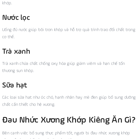
khớp.
Nước lọc
Uống đủ nước giúp bôi trơn khớp và hỗ trợ quá trình trao đổi chất trong
cơ thể.
Trà xanh
Trà xanh chứa chất chống oxy hóa giúp giảm viêm và hạn chế tổn
thương sụn khớp.
Sữa hạt
Các loại sữa hạt như óc chó, hạnh nhân hay mè đen giúp bổ sung dưỡng
chất cần thiết cho hệ xương.
Đau Nhức Xương Khớp Kiêng Ăn Gì?
Bên cạnh việc bổ sung thực phẩm tốt, người bị đau nhức xương khớp