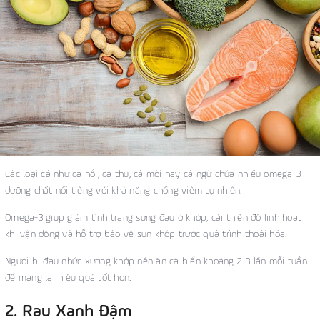
Các loại cá như cá hồi, cá thu, cá mòi hay cá ngừ chứa nhiều omega-3 –
dưỡng chất nổi tiếng với khả năng chống viêm tự nhiên.
Omega-3 giúp giảm tình trạng sưng đau ở khớp, cải thiện độ linh hoạt
khi vận động và hỗ trợ bảo vệ sụn khớp trước quá trình thoái hóa.
Người bị đau nhức xương khớp nên ăn cá biển khoảng 2–3 lần mỗi tuần
để mang lại hiệu quả tốt hơn.
2. Rau Xanh Đậm