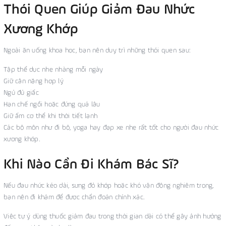
Thói Quen Giúp Giảm Đau Nhức
Xương Khớp
Ngoài ăn uống khoa học, bạn nên duy trì những thói quen sau:
Tập thể dục nhẹ nhàng mỗi ngày
Giữ cân nặng hợp lý
Ngủ đủ giấc
Hạn chế ngồi hoặc đứng quá lâu
Giữ ấm cơ thể khi thời tiết lạnh
Các bộ môn như đi bộ, yoga hay đạp xe nhẹ rất tốt cho người đau nhức
xương khớp.
Khi Nào Cần Đi Khám Bác Sĩ?
Nếu đau nhức kéo dài, sưng đỏ khớp hoặc khó vận động nghiêm trọng,
bạn nên đi khám để được chẩn đoán chính xác.
Việc tự ý dùng thuốc giảm đau trong thời gian dài có thể gây ảnh hưởng