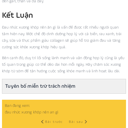
đến gan, thận và dạ dày.
Kết Luận
Đau nhức xương khớp nên ăn gì là vấn đề được rất nhiều người quan
tâm hiện nay. Một chế độ dinh dưỡng hợp lý với cá biển, rau xanh, trái
cây, sữa và thực phẩm giàu collagen sẽ giúp hỗ trợ giảm đau và tăng
cường sức khỏe xương khớp hiệu quả.
Bên cạnh đó, duy trì lối sống lành mạnh và vận động hợp lý cũng là yếu
tố quan trọng giúp cơ thể dẻo dai hơn mỗi ngày. Hãy chăm sóc xương
khớp từ sớm để tận hưởng cuộc sống khỏe mạnh và linh hoạt lâu dài.
Tuyên bố miễn trừ trách nhiệm
Bạn đang xem:
đau nhức xương khớp nên an gì
Bài trước
Bài sau