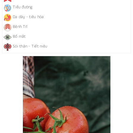
Tiểu đường
Dạ dày - tiêu hóa
Bệnh Trĩ
Bổ mắt
Sỏi thận - Tiết niệu