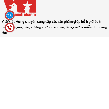
Y tế Việt Hưng chuyên cung cấp các sản phẩm giúp hỗ trợ điều trị
các bệnh gan, não, xương khớp, mỡ máu, tăng cường miễn dịch, ung
thư
CÔNG TY TNHH THƯƠNG MẠI DƯỢC PHẨM Y TẾ VIỆT HƯNG
(VIET HUNG MEDICAL PHARMACEUTICAL TRADING COMPANY
LIMITED)
52 Ngõ 1, Tập thể Trung Đoàn 17, Xã Ngũ Hiệp, Huyện Thanh Trì,
Thành phố Hà Nội
0866.106.088
yteviethung2022@gmail.com
MST: 0102000489
Người ĐDPL: Lại Thị Thu Hà