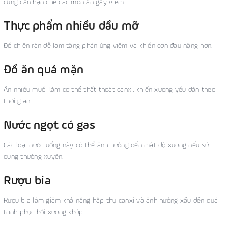
cũng cần hạn chế các món ăn gây viêm.
Thực phẩm nhiều dầu mỡ
Đồ chiên rán dễ làm tăng phản ứng viêm và khiến cơn đau nặng hơn.
Đồ ăn quá mặn
Ăn nhiều muối làm cơ thể thất thoát canxi, khiến xương yếu dần theo
thời gian.
Nước ngọt có gas
Các loại nước uống này có thể ảnh hưởng đến mật độ xương nếu sử
dụng thường xuyên.
Rượu bia
Rượu bia làm giảm khả năng hấp thụ canxi và ảnh hưởng xấu đến quá
trình phục hồi xương khớp.