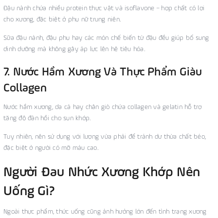
Đậu nành chứa nhiều protein thực vật và isoflavone – hợp chất có lợi
cho xương, đặc biệt ở phụ nữ trung niên.
Sữa đậu nành, đậu phụ hay các món chế biến từ đậu đều giúp bổ sung
dinh dưỡng mà không gây áp lực lên hệ tiêu hóa.
7. Nước Hầm Xương Và Thực Phẩm Giàu
Collagen
Nước hầm xương, da cá hay chân giò chứa collagen và gelatin hỗ trợ
tăng độ đàn hồi cho sụn khớp.
Tuy nhiên, nên sử dụng với lượng vừa phải để tránh dư thừa chất béo,
đặc biệt ở người có mỡ máu cao.
Người Đau Nhức Xương Khớp Nên
Uống Gì?
Ngoài thực phẩm, thức uống cũng ảnh hưởng lớn đến tình trạng xương