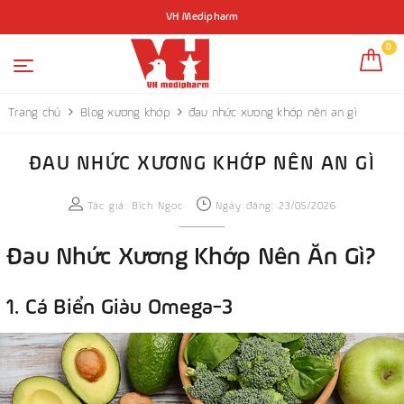
VH Medipharm
0
Trang chủ
Blog xương khớp
đau nhức xương khớp nên an gì
ĐAU NHỨC XƯƠNG KHỚP NÊN AN GÌ
Tác giả:
Bích Ngọc
Ngày đăng: 23/05/2026
Đau Nhức Xương Khớp Nên Ăn Gì?
1. Cá Biển Giàu Omega-3