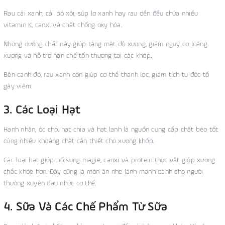
Rau cải xanh, cải bó xôi, súp lơ xanh hay rau dền đều chứa nhiều
vitamin K, canxi và chất chống oxy hóa.
Những dưỡng chất này giúp tăng mật độ xương, giảm nguy cơ loãng
xương và hỗ trợ hạn chế tổn thương tại các khớp.
Bên cạnh đó, rau xanh còn giúp cơ thể thanh lọc, giảm tích tụ độc tố
gây viêm.
3. Các Loại Hạt
Hạnh nhân, óc chó, hạt chia và hạt lanh là nguồn cung cấp chất béo tốt
cùng nhiều khoáng chất cần thiết cho xương khớp.
Các loại hạt giúp bổ sung magie, canxi và protein thực vật giúp xương
chắc khỏe hơn. Đây cũng là món ăn nhẹ lành mạnh dành cho người
thường xuyên đau nhức cơ thể.
4. Sữa Và Các Chế Phẩm Từ Sữa