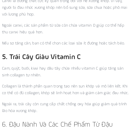
Canxi là dưỡng chất cực kỳ quan trọng đối với hệ xương khớp. Vì vậy,
người bị đau nhức xương khớp nên bổ sung sữa, sữa chua hoặc phô mai
với lượng phù hợp.
Ngoài canxi, các sản phẩm từ sữa còn chứa vitamin D giúp cơ thể hấp
thu canxi hiệu quả hơn.
Nếu sợ tăng cân, bạn có thể chọn các loại sữa ít đường hoặc tách béo.
5. Trái Cây Giàu Vitamin C
Cam, quýt, bưởi, kiwi hay dâu tây chứa nhiều vitamin C giúp tăng sản
sinh collagen tự nhiên.
Collagen là thành phần quan trọng tạo nên sụn khớp và mô liên kết. Khi
cơ thể có đủ collagen, khớp sẽ linh hoạt hơn và giảm cảm giác đau nhức.
Ngoài ra, trái cây còn cung cấp chất chống oxy hóa giúp giảm quá trình
lão hóa xương khớp.
6. Đậu Nành Và Các Chế Phẩm Từ Đậu