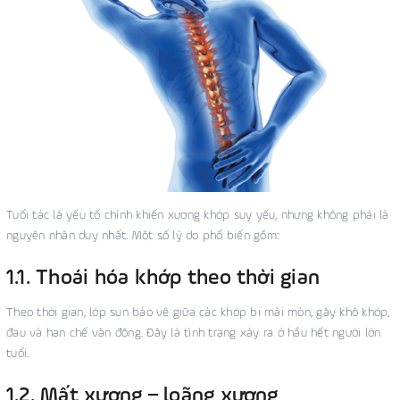
Tuổi tác là yếu tố chính khiến xương khớp suy yếu, nhưng không phải là
nguyên nhân duy nhất. Một số lý do phổ biến gồm:
1.1. Thoái hóa khớp theo thời gian
Theo thời gian, lớp sụn bảo vệ giữa các khớp bị mài mòn, gây khô khớp,
đau và hạn chế vận động. Đây là tình trạng xảy ra ở hầu hết người lớn
tuổi.
1.2. Mất xương – loãng xương