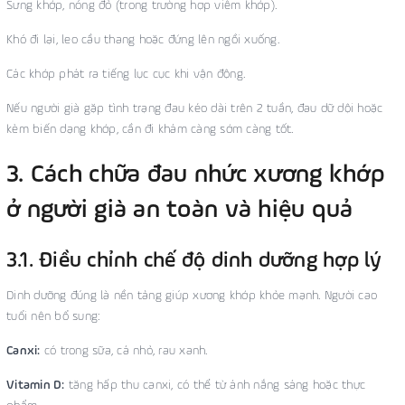
Sưng khớp, nóng đỏ (trong trường hợp viêm khớp).
Khó đi lại, leo cầu thang hoặc đứng lên ngồi xuống.
Các khớp phát ra tiếng lục cục khi vận động.
Nếu người già gặp tình trạng đau kéo dài trên 2 tuần, đau dữ dội hoặc
kèm biến dạng khớp, cần đi khám càng sớm càng tốt.
3. Cách chữa đau nhức xương khớp
ở người già an toàn và hiệu quả
3.1. Điều chỉnh chế độ dinh dưỡng hợp lý
Dinh dưỡng đúng là nền tảng giúp xương khớp khỏe mạnh. Người cao
tuổi nên bổ sung:
Canxi:
có trong sữa, cá nhỏ, rau xanh.
Vitamin D:
tăng hấp thu canxi, có thể từ ánh nắng sáng hoặc thực