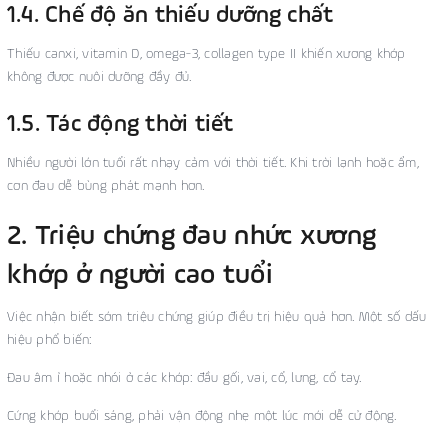
1.4. Chế độ ăn thiếu dưỡng chất
Thiếu canxi, vitamin D, omega-3, collagen type II khiến xương khớp
không được nuôi dưỡng đầy đủ.
1.5. Tác động thời tiết
Nhiều người lớn tuổi rất nhạy cảm với thời tiết. Khi trời lạnh hoặc ẩm,
cơn đau dễ bùng phát mạnh hơn.
2. Triệu chứng đau nhức xương
khớp ở người cao tuổi
Việc nhận biết sớm triệu chứng giúp điều trị hiệu quả hơn. Một số dấu
hiệu phổ biến:
Đau âm ỉ hoặc nhói ở các khớp: đầu gối, vai, cổ, lưng, cổ tay.
Cứng khớp buổi sáng, phải vận động nhẹ một lúc mới dễ cử động.