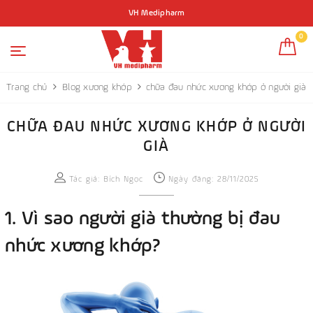
VH Medipharm
0
Trang chủ
Blog xương khớp
chữa đau nhức xương khớp ở người già
CHỮA ĐAU NHỨC XƯƠNG KHỚP Ở NGƯỜI
GIÀ
Tác giả:
Bích Ngọc
Ngày đăng: 28/11/2025
1. Vì sao người già thường bị đau
nhức xương khớp?