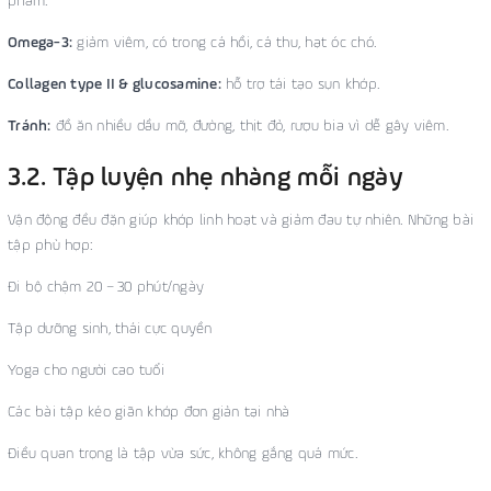
phẩm.
Omega-3:
giảm viêm, có trong cá hồi, cá thu, hạt óc chó.
Collagen type II & glucosamine:
hỗ trợ tái tạo sụn khớp.
Tránh:
đồ ăn nhiều dầu mỡ, đường, thịt đỏ, rượu bia vì dễ gây viêm.
3.2. Tập luyện nhẹ nhàng mỗi ngày
Vận động đều đặn giúp khớp linh hoạt và giảm đau tự nhiên. Những bài
tập phù hợp:
Đi bộ chậm 20 – 30 phút/ngày
Tập dưỡng sinh, thái cực quyền
Yoga cho người cao tuổi
Các bài tập kéo giãn khớp đơn giản tại nhà
Điều quan trọng là tập vừa sức, không gắng quá mức.