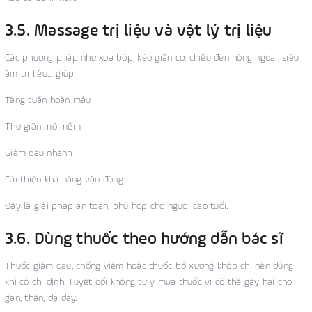
3.5. Massage trị liệu và vật lý trị liệu
Các phương pháp như xoa bóp, kéo giãn cơ, chiếu đèn hồng ngoại, siêu
âm trị liệu… giúp:
Tăng tuần hoàn máu
Thư giãn mô mềm
Giảm đau nhanh
Cải thiện khả năng vận động
Đây là giải pháp an toàn, phù hợp cho người cao tuổi.
3.6. Dùng thuốc theo hướng dẫn bác sĩ
Thuốc giảm đau, chống viêm hoặc thuốc bổ xương khớp chỉ nên dùng
khi có chỉ định. Tuyệt đối không tự ý mua thuốc vì có thể gây hại cho
gan, thận, dạ dày.