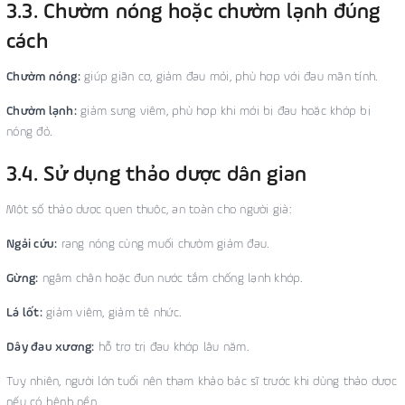
3.3. Chườm nóng hoặc chườm lạnh đúng
cách
Chườm nóng:
giúp giãn cơ, giảm đau mỏi, phù hợp với đau mãn tính.
Chườm lạnh:
giảm sưng viêm, phù hợp khi mới bị đau hoặc khớp bị
nóng đỏ.
3.4. Sử dụng thảo dược dân gian
Một số thảo dược quen thuộc, an toàn cho người già:
Ngải cứu:
rang nóng cùng muối chườm giảm đau.
Gừng:
ngâm chân hoặc đun nước tắm chống lạnh khớp.
Lá lốt:
giảm viêm, giảm tê nhức.
Dây đau xương:
hỗ trợ trị đau khớp lâu năm.
Tuy nhiên, người lớn tuổi nên tham khảo bác sĩ trước khi dùng thảo dược
nếu có bệnh nền.