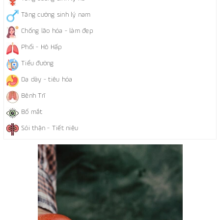
Tăng cường sinh lý nam
Chống lão hóa - làm đẹp
Phổi - Hô Hấp
Tiểu đường
Dạ dày - tiêu hóa
Bệnh Trĩ
Bổ mắt
Sỏi thận - Tiết niệu