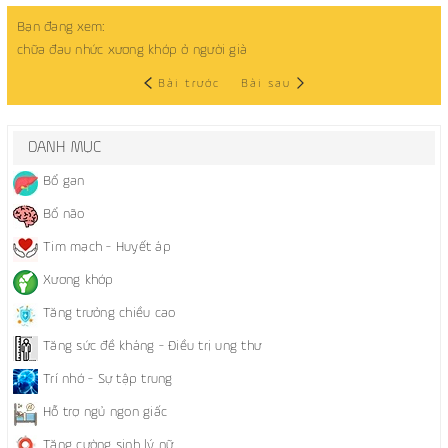
Bạn đang xem:
chữa đau nhức xương khớp ở người già
Bài trước
Bài sau
DANH MỤC
Bổ gan
Bổ não
Tim mạch - Huyết áp
Xương khớp
Tăng trưởng chiều cao
Tăng sức đề kháng - Điều trị ung thư
Trí nhớ - Sự tập trung
Hỗ trợ ngủ ngon giấc
Tăng cường sinh lý nữ