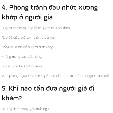
4. Phòng tránh đau nhức xương
khớp ở người già
Duy trì cân nặng hợp lý để giảm tải cho khớp.
Ngủ đủ giấc, giữ tinh thần thoải mái.
Uống đủ nước để duy trì dịch khớp.
Không mang vác vật nặng.
Giữ ấm cơ thể khi trời lạnh.
Việc phòng ngừa luôn hiệu quả hơn điều trị, đặc biệt với người cao tuổi.
5. Khi nào cần đưa người già đi
khám?
Đau nghiêm trọng gây mất ngủ.