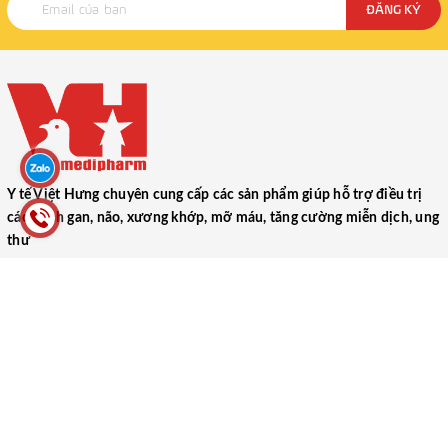
ĐĂNG KÝ
Y tế Việt Hưng chuyên cung cấp các sản phẩm giúp hỗ trợ điều trị
các bệnh gan, não, xương khớp, mỡ máu, tăng cường miễn dịch, ung
thư
CÔNG TY TNHH THƯƠNG MẠI DƯỢC PHẨM Y TẾ VIỆT HƯNG
(VIET HUNG MEDICAL PHARMACEUTICAL TRADING COMPANY
LIMITED)
52 Ngõ 1, Tập thể Trung Đoàn 17, Xã Ngũ Hiệp, Huyện Thanh Trì,
Thành phố Hà Nội