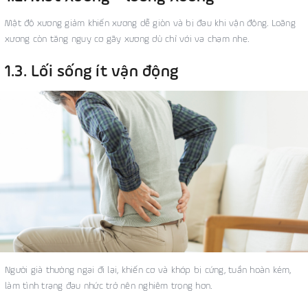
Mật độ xương giảm khiến xương dễ giòn và bị đau khi vận động. Loãng
xương còn tăng nguy cơ gãy xương dù chỉ với va chạm nhẹ.
1.3. Lối sống ít vận động
Người già thường ngại đi lại, khiến cơ và khớp bị cứng, tuần hoàn kém,
làm tình trạng đau nhức trở nên nghiêm trọng hơn.