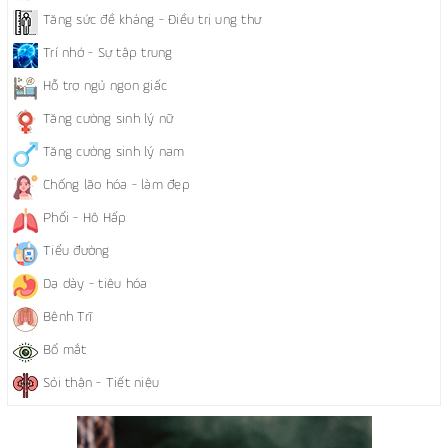
Tăng sức đề kháng - Điều trị ung thư
Trí nhớ - Sự tập trung
Hỗ trợ ngủ ngon giấc
Tăng cường sinh lý nữ
Tăng cường sinh lý nam
Chống lão hóa - làm đẹp
Phổi - Hô Hấp
Tiểu đường
Dạ dày - tiêu hóa
Bệnh Trĩ
Bổ mắt
Sỏi thận - Tiết niệu