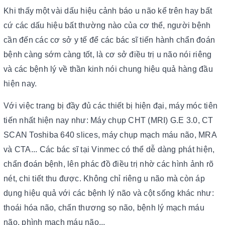
Khi thấy một vài dấu hiệu cảnh báo u não kể trên hay bất
cứ các dấu hiệu bất thường nào của cơ thể, người bệnh
cần đến các cơ sở y tế để các bác sĩ tiến hành chẩn đoán
bệnh càng sớm càng tốt, là cơ sở điều trị u não nói riêng
và các bệnh lý về thần kinh nói chung hiệu quả hàng đầu
hiện nay.
Với việc trang bị đầy đủ các thiết bị hiện đại, máy móc tiên
tiến nhất hiện nay như: Máy chụp CHT (MRI) G.E 3.0, CT
SCAN Toshiba 640 slices, máy chụp mạch máu não, MRA
và CTA... Các bác sĩ tại Vinmec có thể dễ dàng phát hiện,
chẩn đoán bệnh, lên phác đồ điều trị nhờ các hình ảnh rõ
nét, chi tiết thu được. Không chỉ riêng u não mà còn áp
dụng hiệu quả với các bệnh lý não và cột sống khác như:
thoái hóa não, chấn thương sọ não, bệnh lý mạch máu
não, phình mạch máu não...