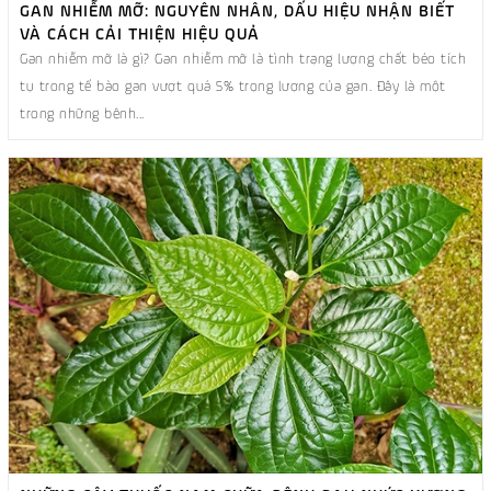
GAN NHIỄM MỠ: NGUYÊN NHÂN, DẤU HIỆU NHẬN BIẾT
VÀ CÁCH CẢI THIỆN HIỆU QUẢ
Gan nhiễm mỡ là gì? Gan nhiễm mỡ là tình trạng lượng chất béo tích
tụ trong tế bào gan vượt quá 5% trọng lượng của gan. Đây là một
trong những bệnh...