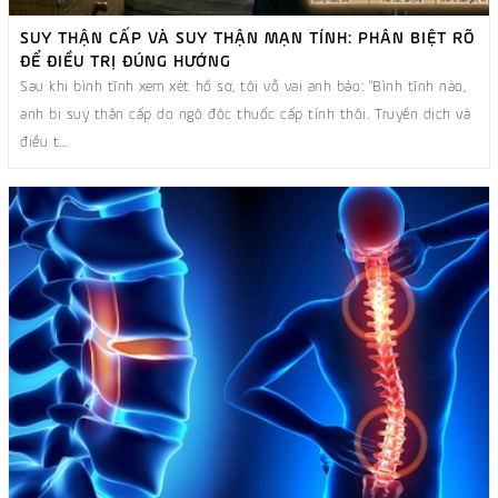
SUY THẬN CẤP VÀ SUY THẬN MẠN TÍNH: PHÂN BIỆT RÕ
ĐỂ ĐIỀU TRỊ ĐÚNG HƯỚNG
Sau khi bình tĩnh xem xét hồ sơ, tôi vỗ vai anh bảo: "Bình tĩnh nào,
anh bị suy thận cấp do ngộ độc thuốc cấp tính thôi. Truyền dịch và
điều t...