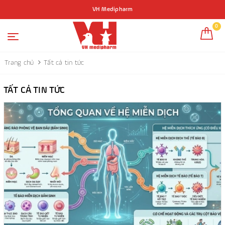
VH Medipharm
0
Trang chủ
Tất cả tin tức
TẤT CẢ TIN TỨC