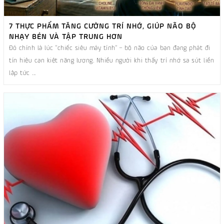
7 THỰC PHẨM TĂNG CƯỜNG TRÍ NHỚ, GIÚP NÃO BỘ
NHẠY BÉN VÀ TẬP TRUNG HƠN
Đó chính là lúc "chiếc siêu máy tính" – bộ não của bạn đang phát đi
tín hiệu cạn kiệt năng lượng. Nhiều người khi thấy trí nhớ sa sút liền
lập tức ...