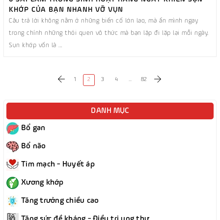
KHỚP CỦA BẠN NHANH VỠ VỤN
Câu trả lời không nằm ở những biến cố lớn lao, mà ẩn mình ngay
trong chính những thói quen vô thức mà bạn lặp đi lặp lại mỗi ngày.
Sụn khớp vốn là ...
1
2
3
4
...
82
DANH MỤC
Bổ gan
Bổ não
Tim mạch - Huyết áp
Xương khớp
Tăng trưởng chiều cao
Tăng sức đề kháng - Điều trị ung thư