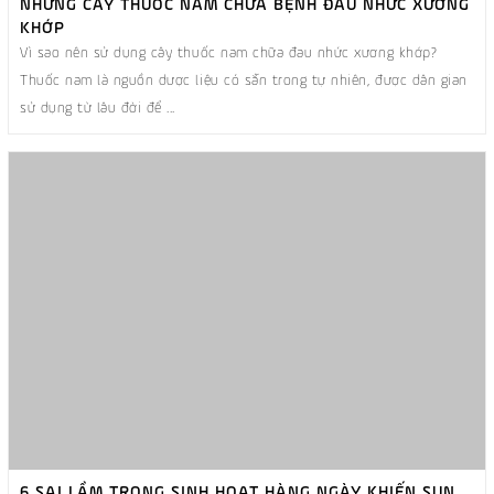
NHỮNG CÂY THUỐC NAM CHỮA BỆNH ĐAU NHỨC XƯƠNG
KHỚP
Vì sao nên sử dụng cây thuốc nam chữa đau nhức xương khớp?
Thuốc nam là nguồn dược liệu có sẵn trong tự nhiên, được dân gian
sử dụng từ lâu đời để ...
6 SAI LẦM TRONG SINH HOẠT HÀNG NGÀY KHIẾN SỤN