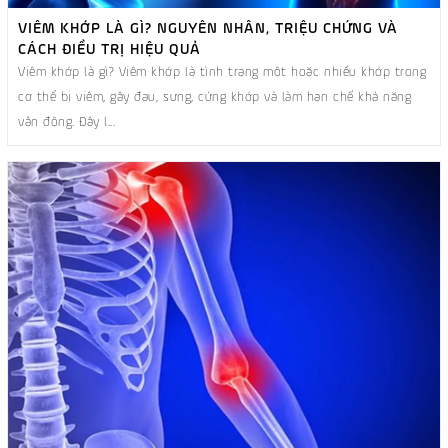
VIÊM KHỚP LÀ GÌ? NGUYÊN NHÂN, TRIỆU CHỨNG VÀ
CÁCH ĐIỀU TRỊ HIỆU QUẢ
Viêm khớp là gì? Viêm khớp là tình trạng một hoặc nhiều khớp trong
cơ thể bị viêm, gây đau, sưng, cứng khớp và làm hạn chế khả năng
vận động. Đây l...