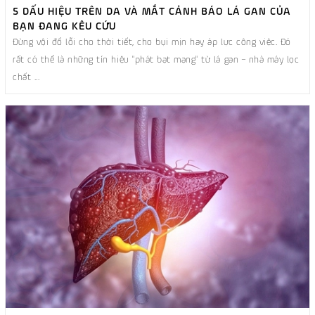
5 DẤU HIỆU TRÊN DA VÀ MẮT CẢNH BÁO LÁ GAN CỦA
BẠN ĐANG KÊU CỨU
Đừng vội đổ lỗi cho thời tiết, cho bụi mịn hay áp lực công việc. Đó
rất có thể là những tín hiệu "phát bạt mạng" từ lá gan – nhà máy lọc
chất ...