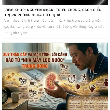
VIÊM KHỚP: NGUYÊN NHÂN, TRIỆU CHỨNG, CÁCH ĐIỀU
TRỊ VÀ PHÒNG NGỪA HIỆU QUẢ
Viêm khớp là tình trạng một hoặc nhiều khớp trong cơ thể bị viêm,
gây đau, sưng, cứng khớp và hạn chế khả năng vận động. Đây là một
trong những bện...