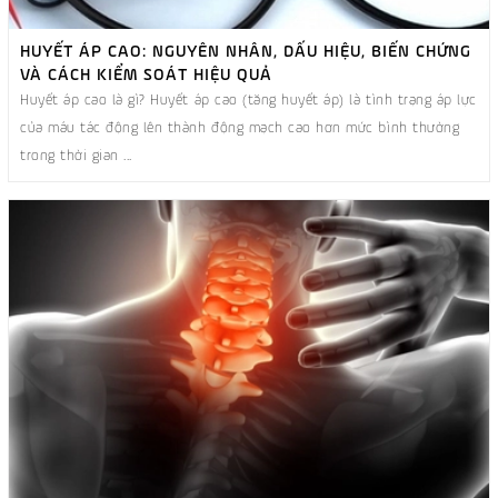
HUYẾT ÁP CAO: NGUYÊN NHÂN, DẤU HIỆU, BIẾN CHỨNG
VÀ CÁCH KIỂM SOÁT HIỆU QUẢ
Huyết áp cao là gì? Huyết áp cao (tăng huyết áp) là tình trạng áp lực
của máu tác động lên thành động mạch cao hơn mức bình thường
trong thời gian ...