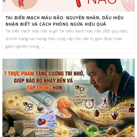
TAI BIẾN MẠCH MÁU NÃO: NGUYÊN NHÂN, DẤU HIỆU
NHẬN BIẾT VÀ CÁCH PHÒNG NGỪA HIỆU QUẢ
Tai biến mạch máu não là gì? Tai biến mạch máu não (đột quỵ não)
là tình trạng lưu lượng máu cung cấp cho não bị gián đoạn hoặc
giảm nghiêm trọng, ...