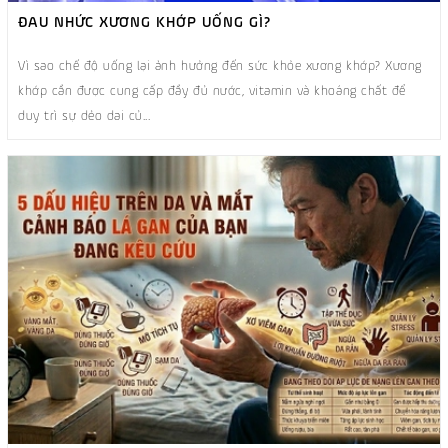
ĐAU NHỨC XƯƠNG KHỚP UỐNG GÌ?
Vì sao chế độ uống lại ảnh hưởng đến sức khỏe xương khớp? Xương
khớp cần được cung cấp đầy đủ nước, vitamin và khoáng chất để
duy trì sự dẻo dai củ...