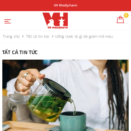
VH Medipharm
0
Trang chủ
Tất cả tin tức
Uống nước lá gì de giảm mỡ máu
TẤT CẢ TIN TỨC