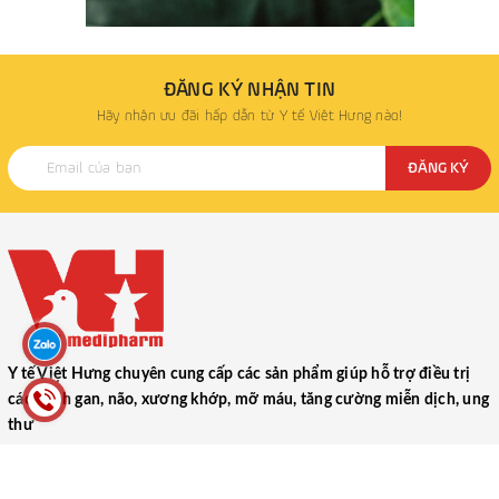
ĐĂNG KÝ NHẬN TIN
Hãy nhận ưu đãi hấp dẫn từ Y tế Việt Hưng nào!
ĐĂNG KÝ
Y tế Việt Hưng chuyên cung cấp các sản phẩm giúp hỗ trợ điều trị
các bệnh gan, não, xương khớp, mỡ máu, tăng cường miễn dịch, ung
thư