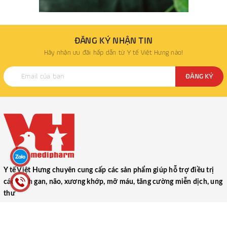
ĐĂNG KÝ NHẬN TIN
Hãy nhận ưu đãi hấp dẫn từ Y tế Việt Hưng nào!
ĐĂNG KÝ
Y tế Việt Hưng chuyên cung cấp các sản phẩm giúp hỗ trợ điều trị
các bệnh gan, não, xương khớp, mỡ máu, tăng cường miễn dịch, ung
thư