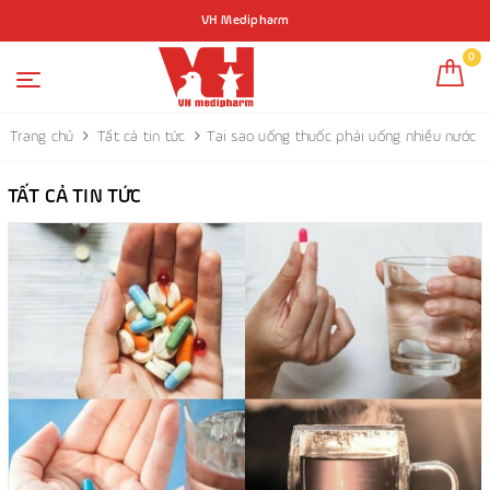
VH Medipharm
0
Trang chủ
Tất cả tin tức
Tại sao uống thuốc phải uống nhiều nước
TẤT CẢ TIN TỨC