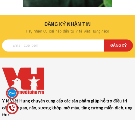
ĐĂNG KÝ NHẬN TIN
Hãy nhận ưu đãi hấp dẫn từ Y tế Việt Hưng nào!
ĐĂNG KÝ
Y tế Việt Hưng chuyên cung cấp các sản phẩm giúp hỗ trợ điều trị
các bệnh gan, não, xương khớp, mỡ máu, tăng cường miễn dịch, ung
thư