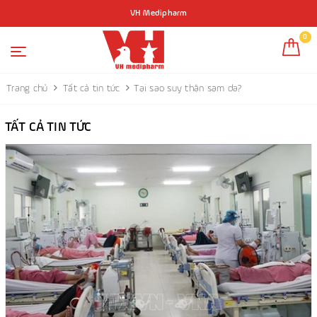
VH Medipharm
0
Trang chủ
Tất cả tin tức
Tại sao suy thận sạm da?
TẤT CẢ TIN TỨC