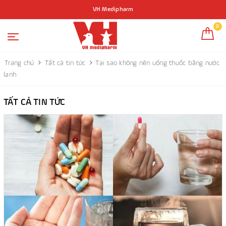
VH Medipharm
0
Trang chủ
Tất cả tin tức
Tại sao không nên uống thuốc bằng nước
lạnh
TẤT CẢ TIN TỨC