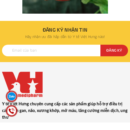
ĐĂNG KÝ NHẬN TIN
Hãy nhận ưu đãi hấp dẫn từ Y tế Việt Hưng nào!
ĐĂNG KÝ
Y tế Việt Hưng chuyên cung cấp các sản phẩm giúp hỗ trợ điều trị
các bệnh gan, não, xương khớp, mỡ máu, tăng cường miễn dịch, ung
thư