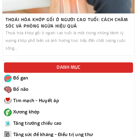
THOÁI HÓA KHỚP GỐI Ở NGƯỜI CAO TUỔI: CÁCH CHĂM
SÓC VÀ PHÒNG NGỪA HIỆU QUẢ
Thoái hóa khớp gối ở người cao tuổi là một trong những bệnh lý
xương khớp phổ biến và ảnh hưởng trực tiếp đến chất lượng cuộc
sống....
DANH MỤC
Bổ gan
Bổ não
Tim mạch - Huyết áp
Xương khớp
Tăng trưởng chiều cao
Tăng sức đề kháng - Điều trị ung thư