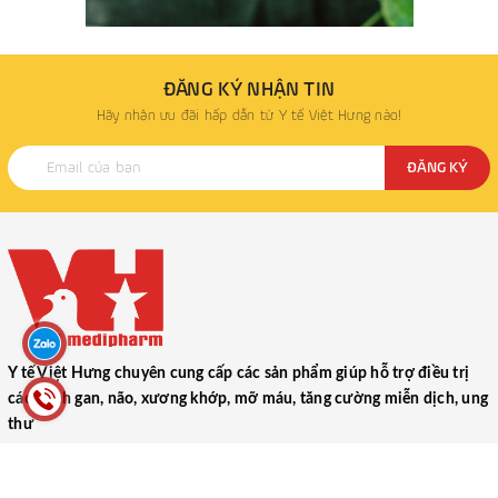
ĐĂNG KÝ NHẬN TIN
Hãy nhận ưu đãi hấp dẫn từ Y tế Việt Hưng nào!
ĐĂNG KÝ
Y tế Việt Hưng chuyên cung cấp các sản phẩm giúp hỗ trợ điều trị
các bệnh gan, não, xương khớp, mỡ máu, tăng cường miễn dịch, ung
thư