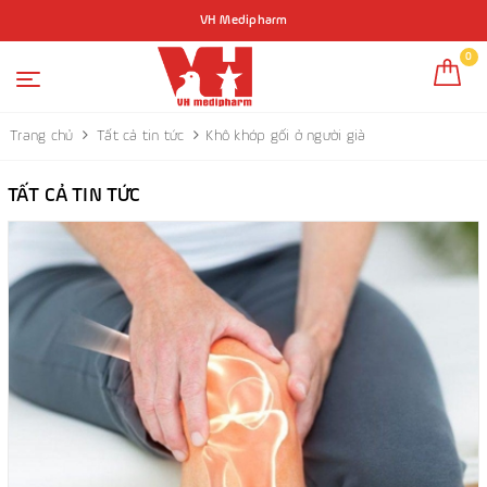
VH Medipharm
0
Trang chủ
Tất cả tin tức
Khô khớp gối ở người già
TẤT CẢ TIN TỨC