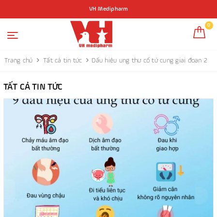
VH Medipharm
0
Trang chủ
Tất cả tin tức
Dấu hiệu ung thư cổ tử cung giai đoạn 2
TẤT CẢ TIN TỨC