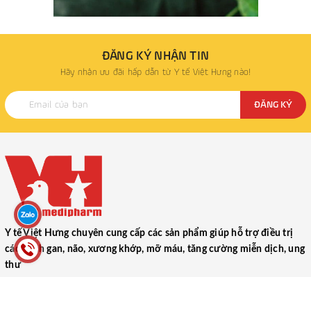
ĐĂNG KÝ NHẬN TIN
Hãy nhận ưu đãi hấp dẫn từ Y tế Việt Hưng nào!
ĐĂNG KÝ
Y tế Việt Hưng chuyên cung cấp các sản phẩm giúp hỗ trợ điều trị
các bệnh gan, não, xương khớp, mỡ máu, tăng cường miễn dịch, ung
thư