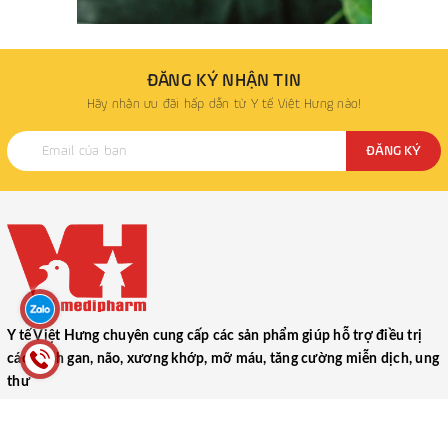
ĐĂNG KÝ NHẬN TIN
Hãy nhận ưu đãi hấp dẫn từ Y tế Việt Hưng nào!
ĐĂNG KÝ
Y tế Việt Hưng chuyên cung cấp các sản phẩm giúp hỗ trợ điều trị
các bệnh gan, não, xương khớp, mỡ máu, tăng cường miễn dịch, ung
thư