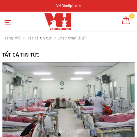
VH Medipharm
0
Trang chủ
Tất cả tin tức
Chạy thận là gì?
TẤT CẢ TIN TỨC