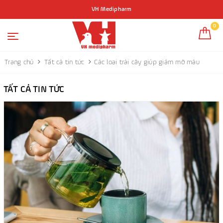
VH Medipharm
0
Trang chủ
Tất cả tin tức
Các loại trái cây giúp giảm mỡ máu
TẤT CẢ TIN TỨC