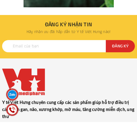
ĐĂNG KÝ NHẬN TIN
Hãy nhận ưu đãi hấp dẫn từ Y tế Việt Hưng nào!
ĐĂNG KÝ
Y tế Việt Hưng chuyên cung cấp các sản phẩm giúp hỗ trợ điều trị
các bệnh gan, não, xương khớp, mỡ máu, tăng cường miễn dịch, ung
thư