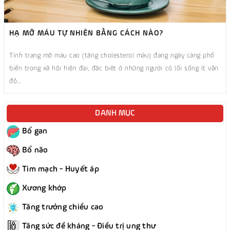
HẠ MỠ MÁU TỰ NHIÊN BẰNG CÁCH NÀO?
Tình trạng mỡ máu cao (tăng cholesterol máu) đang ngày càng phổ
biến trong xã hội hiện đại, đặc biệt ở những người có lối sống ít vận
độ...
DANH MỤC
Bổ gan
Bổ não
Tim mạch - Huyết áp
Xương khớp
Tăng trưởng chiều cao
Tăng sức đề kháng - Điều trị ung thư