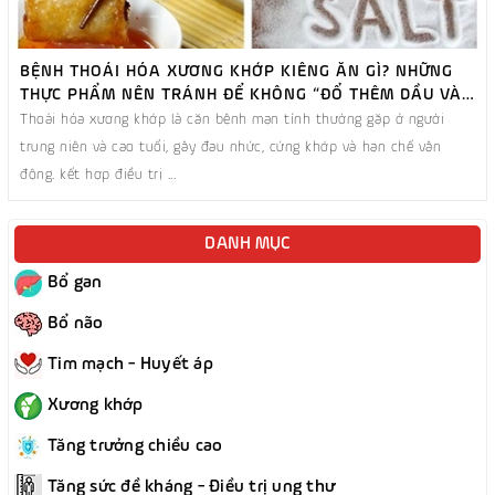
BỆNH THOÁI HÓA XƯƠNG KHỚP KIÊNG ĂN GÌ? NHỮNG
THỰC PHẨM NÊN TRÁNH ĐỂ KHÔNG “ĐỔ THÊM DẦU VÀO
LỬA”
Thoái hóa xương khớp là căn bệnh mạn tính thường gặp ở người
trung niên và cao tuổi, gây đau nhức, cứng khớp và hạn chế vận
động. kết hợp điều trị ...
DANH MỤC
Bổ gan
Bổ não
Tim mạch - Huyết áp
Xương khớp
Tăng trưởng chiều cao
Tăng sức đề kháng - Điều trị ung thư