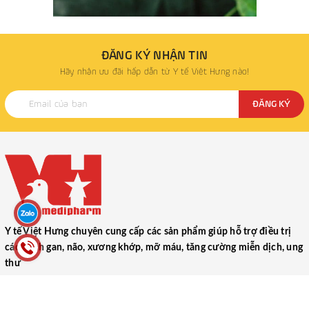
ĐĂNG KÝ NHẬN TIN
Hãy nhận ưu đãi hấp dẫn từ Y tế Việt Hưng nào!
ĐĂNG KÝ
Y tế Việt Hưng chuyên cung cấp các sản phẩm giúp hỗ trợ điều trị
các bệnh gan, não, xương khớp, mỡ máu, tăng cường miễn dịch, ung
thư