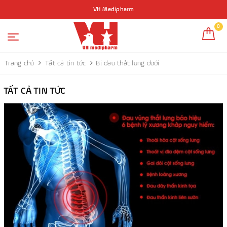
VH Medipharm
0
Trang chủ
Tất cả tin tức
Bị đau thắt lưng dưới
TẤT CẢ TIN TỨC