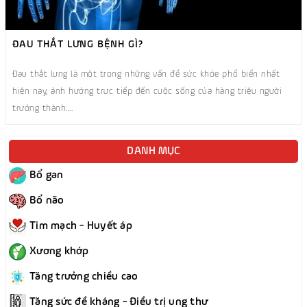
ĐAU THẮT LƯNG BỆNH GÌ?
Đau thắt lưng là một trong những vấn đề sức khỏe phổ biến nhất
hiện nay, ảnh hưởng trực tiếp đến cuộc sống của hàng triệu người
trưởng thành....
DANH MỤC
Bổ gan
Bổ não
Tim mạch - Huyết áp
Xương khớp
Tăng trưởng chiều cao
Tăng sức đề kháng - Điều trị ung thư