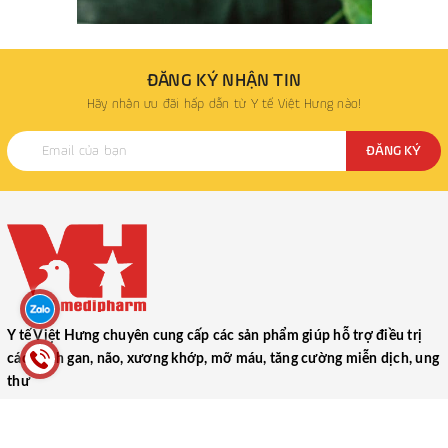
ĐĂNG KÝ NHẬN TIN
Hãy nhận ưu đãi hấp dẫn từ Y tế Việt Hưng nào!
ĐĂNG KÝ
Y tế Việt Hưng chuyên cung cấp các sản phẩm giúp hỗ trợ điều trị
các bệnh gan, não, xương khớp, mỡ máu, tăng cường miễn dịch, ung
thư