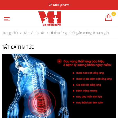
VH Medipharm
0
Trang chủ
Tất cả tin tức
Bị đau lưng dưới gần mông ở nam giới
TẤT CẢ TIN TỨC