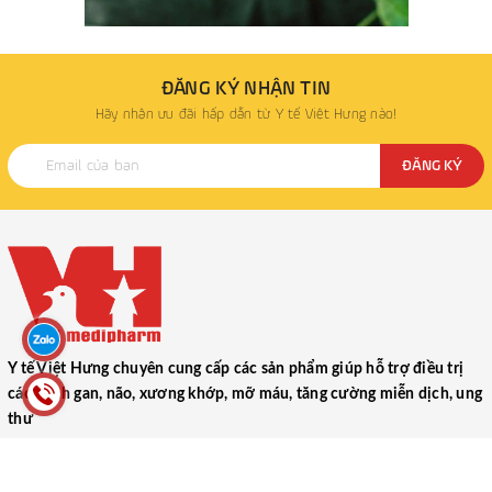
ĐĂNG KÝ NHẬN TIN
Hãy nhận ưu đãi hấp dẫn từ Y tế Việt Hưng nào!
ĐĂNG KÝ
Y tế Việt Hưng chuyên cung cấp các sản phẩm giúp hỗ trợ điều trị
các bệnh gan, não, xương khớp, mỡ máu, tăng cường miễn dịch, ung
thư