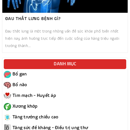
ĐAU THẮT LƯNG BỆNH GÌ?
Đau thắt lưng là một trong những vấn đề sức khỏe phổ biến nhất
hiện nay, ảnh hưởng trực tiếp đến cuộc sống của hàng triệu người
trưởng thành....
DANH MỤC
Bổ gan
Bổ não
Tim mạch - Huyết áp
Xương khớp
Tăng trưởng chiều cao
Tăng sức đề kháng - Điều trị ung thư