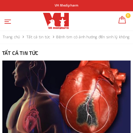
VH Medipharm
0
Trang chủ
Tất cả tin tức
Bệnh tim có ảnh hưởng đến sinh lý không
TẤT CẢ TIN TỨC