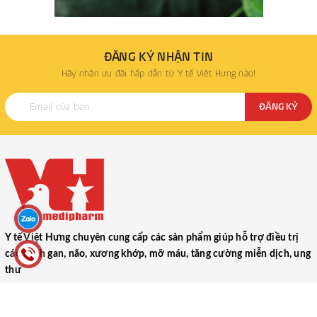
ĐĂNG KÝ NHẬN TIN
Hãy nhận ưu đãi hấp dẫn từ Y tế Việt Hưng nào!
ĐĂNG KÝ
Y tế Việt Hưng chuyên cung cấp các sản phẩm giúp hỗ trợ điều trị
các bệnh gan, não, xương khớp, mỡ máu, tăng cường miễn dịch, ung
thư