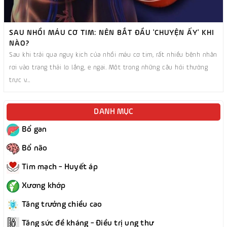
SAU NHỒI MÁU CƠ TIM: NÊN BẮT ĐẦU 'CHUYỆN ẤY' KHI
NÀO?
Sau khi trải qua nguy kịch của nhồi máu cơ tim, rất nhiều bệnh nhân
rơi vào trạng thái lo lắng, e ngại. Một trong những câu hỏi thường
trực v...
DANH MỤC
Bổ gan
Bổ não
Tim mạch - Huyết áp
Xương khớp
Tăng trưởng chiều cao
Tăng sức đề kháng - Điều trị ung thư