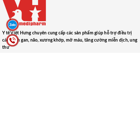
Y tế Việt Hưng chuyên cung cấp các sản phẩm giúp hỗ trợ điều trị
các bệnh gan, não, xương khớp, mỡ máu, tăng cường miễn dịch, ung
thư
CÔNG TY TNHH THƯƠNG MẠI DƯỢC PHẨM Y TẾ VIỆT HƯNG
(VIET HUNG MEDICAL PHARMACEUTICAL TRADING COMPANY
LIMITED)
52 Ngõ 1, Tập thể Trung Đoàn 17, Xã Ngũ Hiệp, Huyện Thanh Trì,
Thành phố Hà Nội
0866.106.088
yteviethung2022@gmail.com
MST: 0102000489