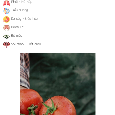
Phổi - Hô Hấp
Tiểu đường
Dạ dày - tiêu hóa
Bệnh Trĩ
Bổ mắt
Sỏi thận - Tiết niệu