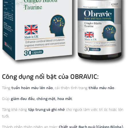
Công dụng nổi bật của OBRAVIC:
Tăng
tuần hoàn máu lên não
, cải thiện tình trạng
thiếu máu não
.
Giúp
giảm đau đầu, chóng mặt, hoa mắt
.
Tăng khả năng
tập trung và ghi nhớ
cho người làm việc trí óc hoặc lớn
tuổi.
Thành phần thiên nhiên an toàn:
Chiết xuất Bạch quả (Ginkgo Biloba),