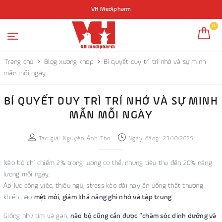
VH Medipharm
0
Trang chủ
Blog xương khớp
Bí quyết duy trì trí nhớ và sự minh
mẫn mỗi ngày
BÍ QUYẾT DUY TRÌ TRÍ NHỚ VÀ SỰ MINH
MẪN MỖI NGÀY
Tác giả:
Nguyễn Ánh Tho
Ngày đăng: 23/10/2025
Não bộ chỉ chiếm 2% trọng lượng cơ thể, nhưng tiêu thụ đến 20% năng
lượng mỗi ngày.
Áp lực công việc, thiếu ngủ, stress kéo dài hay ăn uống thất thường
khiến não
mệt mỏi, giảm khả năng ghi nhớ và tập trung
.
Giống như tim và gan,
não bộ cũng cần được “chăm sóc dinh dưỡng và