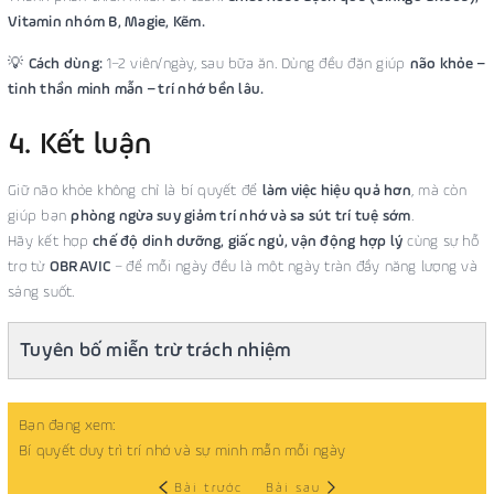
Vitamin nhóm B, Magie, Kẽm.
💡
Cách dùng:
1–2 viên/ngày, sau bữa ăn. Dùng đều đặn giúp
não khỏe –
tinh thần minh mẫn – trí nhớ bền lâu.
4. Kết luận
Giữ não khỏe không chỉ là bí quyết để
làm việc hiệu quả hơn
, mà còn
giúp bạn
phòng ngừa suy giảm trí nhớ và sa sút trí tuệ sớm
.
Hãy kết hợp
chế độ dinh dưỡng, giấc ngủ, vận động hợp lý
cùng sự hỗ
trợ từ
OBRAVIC
– để mỗi ngày đều là một ngày tràn đầy năng lượng và
sáng suốt.
Tuyên bố miễn trừ trách nhiệm
Bạn đang xem:
Bí quyết duy trì trí nhớ và sự minh mẫn mỗi ngày
Bài trước
Bài sau