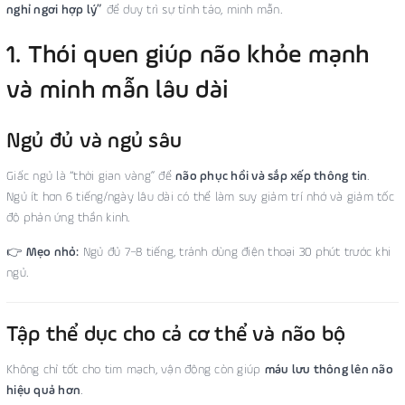
nghỉ ngơi hợp lý”
để duy trì sự tỉnh táo, minh mẫn.
1. Thói quen giúp não khỏe mạnh
và minh mẫn lâu dài
Ngủ đủ và ngủ sâu
Giấc ngủ là “thời gian vàng” để
não phục hồi và sắp xếp thông tin
.
Ngủ ít hơn 6 tiếng/ngày lâu dài có thể làm suy giảm trí nhớ và giảm tốc
độ phản ứng thần kinh.
👉
Mẹo nhỏ:
Ngủ đủ 7–8 tiếng, tránh dùng điện thoại 30 phút trước khi
ngủ.
Tập thể dục cho cả cơ thể và não bộ
Không chỉ tốt cho tim mạch, vận động còn giúp
máu lưu thông lên não
hiệu quả hơn
.