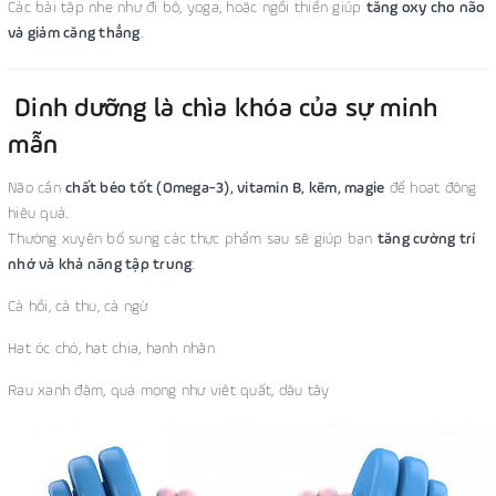
Các bài tập nhẹ như đi bộ, yoga, hoặc ngồi thiền giúp
tăng oxy cho não
và giảm căng thẳng
.
Dinh dưỡng là chìa khóa của sự minh
mẫn
Não cần
chất béo tốt (Omega-3), vitamin B, kẽm, magie
để hoạt động
hiệu quả.
Thường xuyên bổ sung các thực phẩm sau sẽ giúp bạn
tăng cường trí
nhớ và khả năng tập trung
:
Cá hồi, cá thu, cá ngừ
Hạt óc chó, hạt chia, hạnh nhân
Rau xanh đậm, quả mọng như việt quất, dâu tây