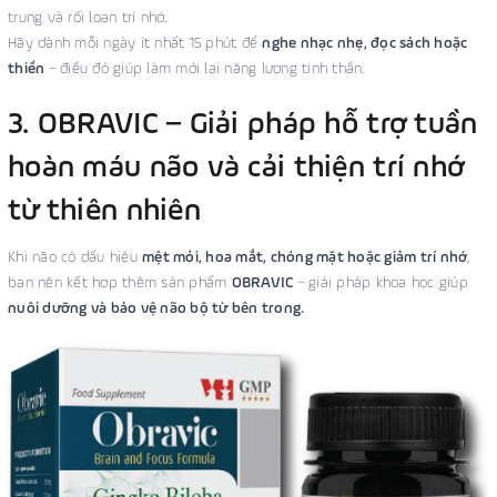
trung và rối loạn trí nhớ.
Hãy dành mỗi ngày ít nhất 15 phút để
nghe nhạc nhẹ, đọc sách hoặc
thiền
– điều đó giúp làm mới lại năng lượng tinh thần.
3. OBRAVIC – Giải pháp hỗ trợ tuần
hoàn máu não và cải thiện trí nhớ
từ thiên nhiên
Khi não có dấu hiệu
mệt mỏi, hoa mắt, chóng mặt hoặc giảm trí nhớ
,
bạn nên kết hợp thêm sản phẩm
OBRAVIC
– giải pháp khoa học giúp
nuôi dưỡng và bảo vệ não bộ từ bên trong.