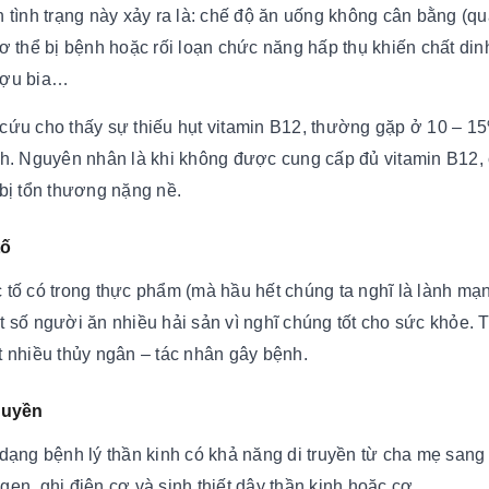
n tình trạng này xảy ra là: chế độ ăn uống không cân bằng (quá
cơ thể bị bệnh hoặc rối loạn chức năng hấp thụ khiến chất d
ượu bia…
cứu cho thấy sự thiếu hụt vitamin B12, thường gặp ở 10 – 15%
nh. Nguyên nhân là khi không được cung cấp đủ vitamin B12,
 bị tổn thương nặng nề.
tố
 tố có trong thực phẩm (mà hầu hết chúng ta nghĩ là lành mạ
t số người ăn nhiều hải sản vì nghĩ chúng tốt cho sức khỏe. T
t nhiều thủy ngân – tác nhân gây bệnh.
truyền
 dạng bệnh lý thần kinh có khả năng di truyền từ cha mẹ san
gen, ghi điện cơ và sinh thiết dây thần kinh hoặc cơ.