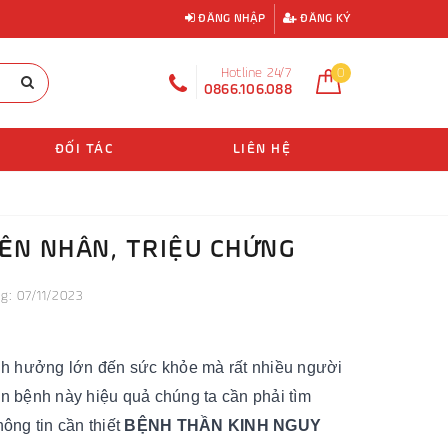
ĐĂNG NHẬP
ĐĂNG KÝ
Hotline 24/7
0
0866.106.088
ĐỐI TÁC
LIÊN HỆ
ÊN NHÂN, TRIỆU CHỨNG
: 07/11/2023
nh hưởng lớn đến sức khỏe mà rất nhiều người
ăn bệnh này hiệu quả chúng ta cần phải tìm
ông tin cần thiết
BỆNH THẦN KINH NGUY