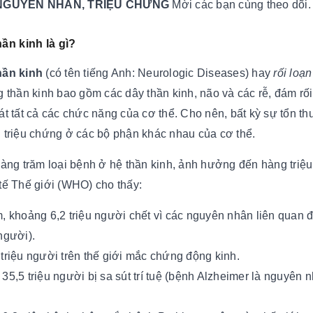
 NGUYÊN NHÂN, TRIỆU CHỨNG
Mời các bạn cùng theo dõi.
ần kinh là gì?
hần kinh
(có tên tiếng Anh: Neurologic Diseases) hay
rối loạn
g thần kinh bao gồm các dây thần kinh, não và các rễ, đám rối
át tất cả các chức năng của cơ thể. Cho nên, bất kỳ sự tổn 
 triệu chứng ở các bộ phận khác nhau của cơ thể.
hàng trăm loại bệnh ở hệ thần kinh, ảnh hưởng đến hàng triệu 
tế Thế giới (WHO) cho thấy:
, khoảng 6,2 triệu người chết vì các nguyên nhân liên quan 
người).
triệu người trên thế giới mắc chứng động kinh.
35,5 triệu người bị sa sút trí tuệ (bệnh Alzheimer là nguyên