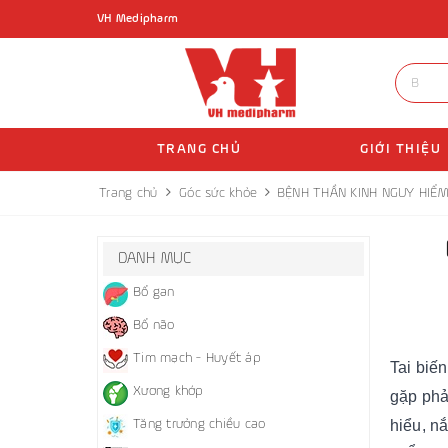
VH Medipharm
TRANG CHỦ
GIỚI THIỆU
Trang chủ
Góc sức khỏe
BỆNH THẦN KINH NGUY HIỂM
DANH MỤC
Bổ gan
Bổ não
Tim mạch - Huyết áp
Tai biế
Xương khớp
gặp phả
Tăng trưởng chiều cao
hiểu, n