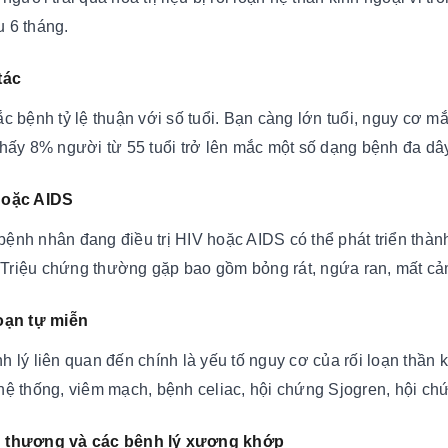
 6 tháng.
tác
ắc bệnh tỷ lệ thuận với số tuổi. Bạn càng lớn tuổi, nguy cơ 
thấy 8% người từ 55 tuổi trở lên mắc một số dạng bệnh đa dây
hoặc AIDS
ệnh nhân đang điều trị HIV hoặc AIDS có thể phát triển thành
ị. Triệu chứng thường gặp bao gồm bỏng rát, ngứa ran, mất 
loạn tự miễn
h lý liên quan đến chính là yếu tố nguy cơ của rối loạn thần 
hệ thống, viêm mạch, bệnh celiac, hội chứng Sjogren, hội chứ
n thương và các bệnh lý xương khớp