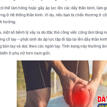
,có thể làm hỏng hoặc gây áp lực lên các dây thần kinh, làm
ờng ở hệ thống thần kinh. Ví dụ, nếu bạn bị chấn thương ở cột
nh hưởng.
a, một số bệnh lý xảy ra do đặc thù công việc cũng làm tăng 
g cổ tay – phát sinh do áp lực lặp đi lặp lại lên dây thần ki
ng bàn tay và dọc theo các ngón tay. Tình trạng này thường ả
 biến ở phụ nữ hơn nam giới.