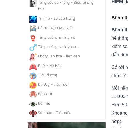
HIỂM:
Tăng sức đề kháng - Điều trị ung
thư
Bệnh th
Trí nhớ - Sự tập trung
Hỗ trợ ngủ ngon giấc
Bệnh t
Tăng cường sinh lý nữ
hệ thốn
kiểm so
Tăng cường sinh lý nam
dẫn đến
Chống lão hóa - làm đẹp
Phổi - Hô Hấp
Có tới 
Tiểu đường
chức Y 
Dạ dày - tiêu hóa
Mỗi năm
Bệnh Trĩ
11.000 
Bổ mắt
Hơn 50 
Khoảng 
Sỏi thận - Tiết niệu
hợp).