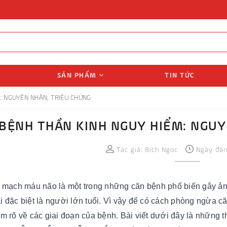
SẢN PHẨM
TIN TỨC
: NGUYÊN NHÂN, TRIỆU CHỨNG
BỆNH THẦN KINH NGUY HIỂM: NGUY
Tác giả:
Bích Ngọc
Ngày đăng
n mạch máu não là một trong những căn bệnh phổ biến gây ả
i đặc biệt là người lớn tuổi. Vì vậy để có cách phòng ngừa c
ắm rõ về các giai đoạn của bệnh. Bài viết dưới đây là những th