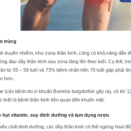
m trùng
h truyền nhiễm, như zona thần kinh, cũng có khả năng dẫn đế
hứng đau dây thần kinh sau zona tăng lên theo tuổi. Cụ thể, 
ân từ 55 – 59 tuổi và 73% bệnh nhân trên 70 tuổi gặp phải tì
o hơn.
e (căn bệnh do vi khuẩn Borrelia burgdorferi gây ra), có tới 
ặc biệt là bệnh thần kinh liên quan đến khuôn mặt.
u hụt vitamin, suy dinh dưỡng và lạm dụng rượu
thiếu chất dinh dưỡng, các dây thần kinh có thể ngừng hoạt 