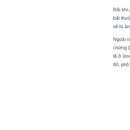
Đôi khi
bất thư
sẽ bị ả
Ngoài r
chứng ốn
tê ở lò
60, phổ