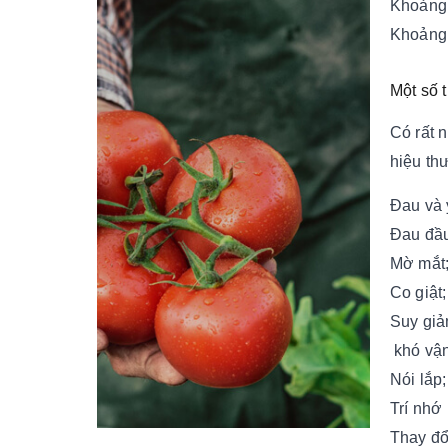
Khoảng 
Khoảng
Một số 
Có rất 
hiệu th
Đau và 
Đau đầu
Mờ mắt
Co giật;
Suy giả
khó vận
Nói lắp;
Trí nhớ
Thay đổ