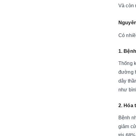
Và còn 
Nguyên
Có nhiề
1. Bện
Thống k
đường h
dây thầ
như bìn
2. Hóa t
Bệnh nh
giảm cử 
tới 68% 