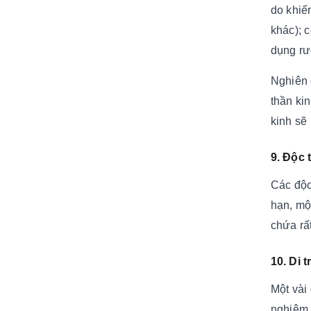
do khiế
khác); 
dụng r
Nghiên 
thần ki
kinh sẽ
9. Độc 
Các độc
hạn, mộ
chứa rấ
10. Di 
Một vài
nghiệm 