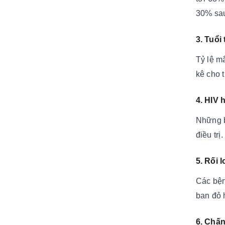
30% sau
3. Tuổi 
Tỷ lệ m
kê cho 
4. HIV 
Những b
điều tr
5. Rối 
Các bện
ban đỏ 
6. Chấ