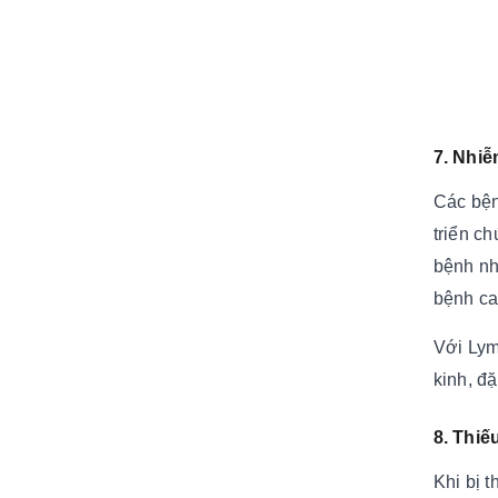
7. Nhiễ
Các bện
triển c
bệnh nh
bệnh ca
Với Lym
kinh, đ
8. Thiế
Khi bị 