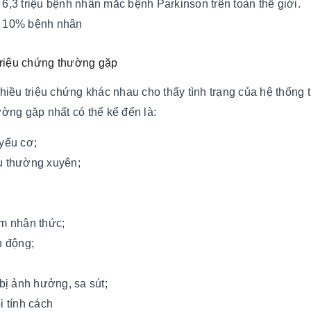
6,3 triệu bệnh nhân mắc bệnh Parkinson trên toàn thế giới.
 10% bệnh nhân
triệu chứng thường gặp
nhiều triệu chứng khác nhau cho thấy tình trạng của hệ thống
ường gặp nhất có thể kể đến là:
yếu cơ;
 thường xuyên;
;
m nhận thức;
 động;
 bị ảnh hưởng, sa sút;
i tính cách