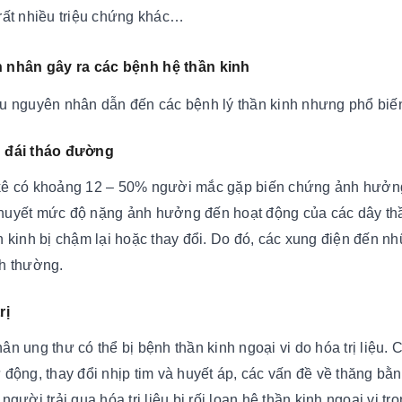
rất nhiều triệu chứng khác…
 nhân gây ra các bệnh hệ thần kinh
u nguyên nhân dẫn đến các bệnh lý thần kinh nhưng phổ biến
h đái tháo đường
ê có khoảng 12 – 50% người mắc gặp biến chứng ảnh hưởng đế
uyết mức độ nặng ảnh hưởng đến hoạt động của các dây thần 
n kinh bị chậm lại hoặc thay đổi. Do đó, các xung điện đến 
h thường.
rị
ân ung thư có thể bị bệnh thần kinh ngoại vi do hóa trị liệu.
động, thay đổi nhịp tim và huyết áp, các vấn đề về thăng bằng,
người trải qua hóa trị liệu bị rối loạn hệ thần kinh ngoại vi t