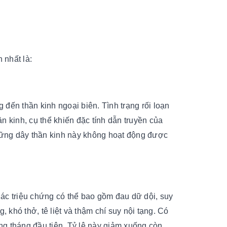
 nhất là:
n thần kinh ngoại biên. Tình trạng rối loạn
kinh, cụ thể khiến đặc tính dẫn truyền của
những dây thần kinh này không hoạt động được
 Các triệu chứng có thể bao gồm đau dữ dội, suy
 khó thở, tê liệt và thậm chí suy nội tạng. Có
rong tháng đầu tiên. Tỷ lệ này giảm xuống còn